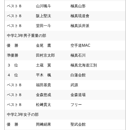
ベスト８
山川颯斗
極真山形
ベスト８
阪上堅汰
極真琉道會
ベスト８
堂田一斗
極真浜井派
中学2,3年男子重量の部
優 勝
金尾 鷹
空手道MAC
準優勝
田村京太郎
極真石川
３ 位
土蔵 翼
極真北海道江別
４ 位
平木 楓
白蓮会館
ベスト８
福田基貴
武源
ベスト８
金森悠成
金森道場
ベスト８
松﨑貫太
フリー
中学2,3年女子の部
優 勝
岡﨑絹果
聖武会館