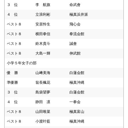
３ 位
李 航旗
命武會
４ 位
立浪利彬
極真浜井派
ベスト８
安居怜生
飛心会
ベスト８
横田拳信
拳流会館
ベスト８
鈴木貴斗
誠會
ベスト８
大島一輝
伸武館
小学５年女子の部
優 勝
山﨑美海
白蓮会館
準優勝
翁長楓花
極真沖縄
３ 位
島袋望夢
白蓮会館
４ 位
静田 凛
一拳会
ベスト８
山田唯菜
極真富山
ベスト８
小渡叶藍
極真沖縄