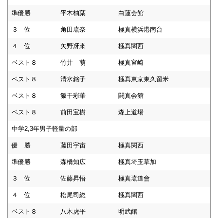
準優勝
平木柚葉
白蓮会館
３ 位
角田琉奈
極真横浜港南台
４ 位
矢野冴來
極真関西
ベスト８
竹井 萌
極真宮崎
ベスト８
清水銘子
極真東京東久留米
ベスト８
飯干彩華
闘真会館
ベスト８
前田宝樹
森上道場
中学2,3年男子軽量の部
優 勝
藤田宇宙
極真関西
準優勝
森橋知広
極真埼玉草加
３ 位
佐藤昇悟
極真琉道會
４ 位
松尾司総
極真関西
ベスト８
八木虎平
明武館