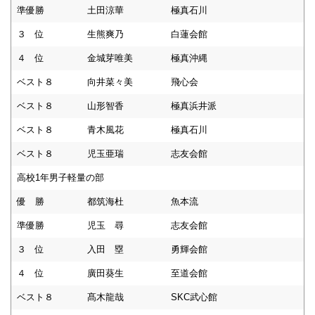
準優勝
土田涼華
極真石川
３ 位
生熊爽乃
白蓮会館
４ 位
金城芽唯美
極真沖縄
ベスト８
向井菜々美
飛心会
ベスト８
山形智香
極真浜井派
ベスト８
青木風花
極真石川
ベスト８
児玉亜瑞
志友会館
高校1年男子軽量の部
優 勝
都筑海杜
魚本流
準優勝
児玉 尋
志友会館
３ 位
入田 塁
勇輝会館
４ 位
廣田葵生
至道会館
ベスト８
髙木龍哉
SKC武心館