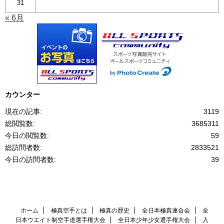
31
« 6月
カウンター
現在の記事:
3119
総閲覧数:
3685311
今日の閲覧数:
59
総訪問者数:
2833521
今日の訪問者数:
39
ホーム
極真空手とは
極真の歴史
全日本極真連合会
全
日本ウエイト制空手道選手権大会
全日本少年少女選手権大会
入