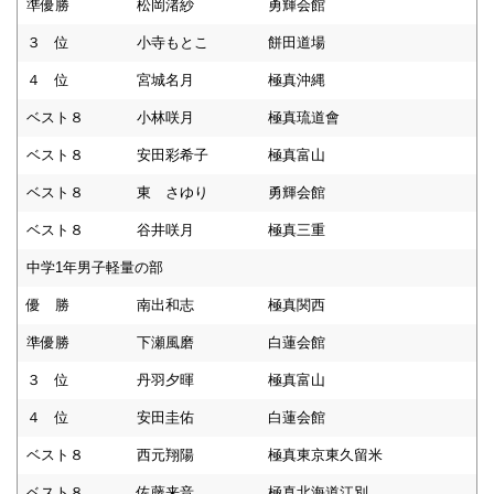
準優勝
松岡渚紗
勇輝会館
３ 位
小寺もとこ
餅田道場
４ 位
宮城名月
極真沖縄
ベスト８
小林咲月
極真琉道會
ベスト８
安田彩希子
極真富山
ベスト８
東 さゆり
勇輝会館
ベスト８
谷井咲月
極真三重
中学1年男子軽量の部
優 勝
南出和志
極真関西
準優勝
下瀬風磨
白蓮会館
３ 位
丹羽夕暉
極真富山
４ 位
安田圭佑
白蓮会館
ベスト８
西元翔陽
極真東京東久留米
ベスト８
佐藤来音
極真北海道江別