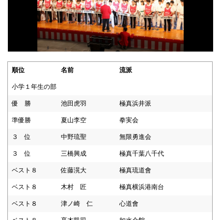
順位
名前
流派
小学１年生の部
優 勝
池田虎羽
極真浜井派
準優勝
夏山李空
拳実会
３ 位
中野琉聖
無限勇進会
３ 位
三橋興成
極真千葉八千代
ベスト８
佐藤滉大
極真琉道會
ベスト８
木村 匠
極真横浜港南台
ベスト８
津ノ崎 仁
心道會