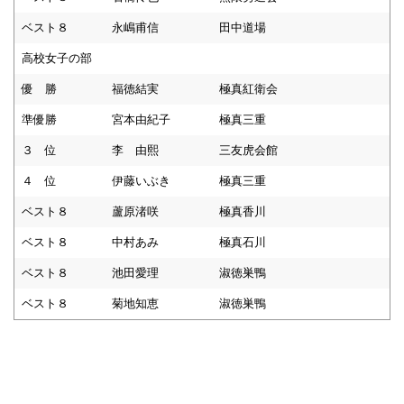
ベスト８
永嶋甫信
田中道場
高校女子の部
優 勝
福徳結実
極真紅衛会
準優勝
宮本由紀子
極真三重
３ 位
李 由熙
三友虎会館
４ 位
伊藤いぶき
極真三重
ベスト８
蘆原渚咲
極真香川
ベスト８
中村あみ
極真石川
ベスト８
池田愛理
淑徳巣鴨
ベスト８
菊地知恵
淑徳巣鴨