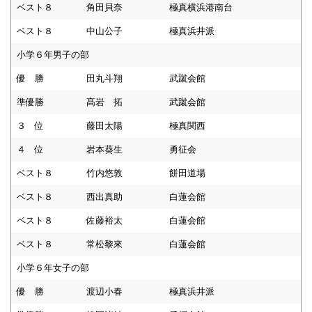
ベスト８
角田貝奈
極真横浜港南台
ベスト８
中山公子
極真浜井派
小学６年男子の部
優 勝
田丸斗翔
武蹴会館
準優勝
髙岩 拓
武蹴会館
３ 位
藤田太陽
極真関西
４ 位
岩本葵生
勇征会
ベスト８
竹内悠敦
餅田道場
ベスト８
西出真助
白蓮会館
ベスト８
佐藤裕太
白蓮会館
ベスト８
常松黎來
白蓮会館
小学６年女子の部
優 勝
渡辺小春
極真浜井派