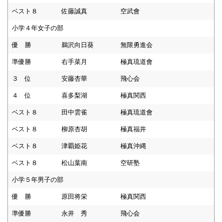
ベスト８
佐藤誠真
空武會
小学４年女子の部
優 勝
鵜沢向日葵
無限勇進会
準優勝
右手菜月
極真琉道會
３ 位
安藤杏華
飛心会
４ 位
喜多梨湖
極真関西
ベスト８
田中雲雀
極真琉道會
ベスト８
柳原杏胡
極真福井
ベスト８
津覇姫花
極真沖縄
ベスト８
松山葉南
空研塾
小学５年男子の部
優 勝
原田将栄
極真関西
準優勝
永井 秀
飛心会