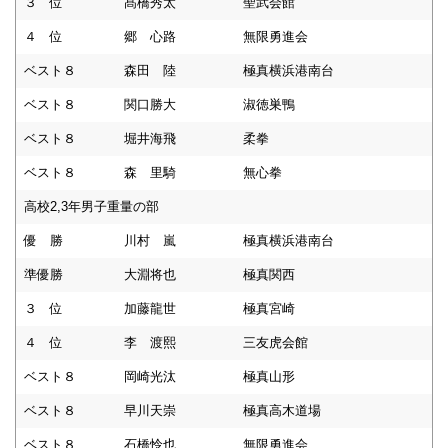
３ 位
髙橋秀太
聖武会館
４ 位
郷 心路
無限勇進会
ベスト８
森田 陸
極真横浜港南台
ベスト８
関口勝大
淑徳巣鴨
ベスト８
堀井海飛
柔拳
ベスト８
森 里騎
無心拳
高校2,3年男子重量の部
優 勝
川村 嵐
極真横浜港南台
準優勝
大淵将也
極真関西
３ 位
加藤龍世
極真宮崎
４ 位
李 渡熙
三友虎会館
ベスト８
岡崎光汰
極真山形
ベスト８
早川天崇
極真高木道場
ベスト８
石橋怜也
無限勇進会