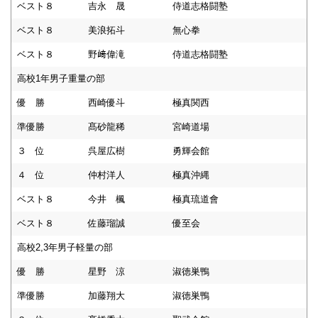
ベスト８
吉永 晟
侍道志格闘塾
ベスト８
美浪拓斗
無心拳
ベスト８
野﨑偉滝
侍道志格闘塾
高校1年男子重量の部
優 勝
西崎優斗
極真関西
準優勝
髙砂龍稀
宮崎道場
３ 位
呉屋広樹
勇輝会館
４ 位
仲村洋人
極真沖縄
ベスト８
今井 楓
極真琉道會
ベスト８
佐藤瑠誠
優至会
高校2,3年男子軽量の部
優 勝
星野 涼
淑徳巣鴨
準優勝
加藤翔大
淑徳巣鴨