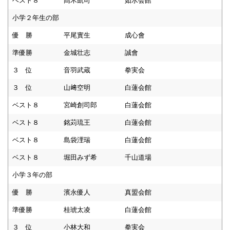
ベスト８
髙木凱司
如水会館
小学２年生の部
優 勝
平尾實生
成心會
準優勝
金城壮志
誠會
３ 位
音羽武蔵
拳実会
３ 位
山﨑空明
白蓮会館
ベスト８
宮崎創司郎
白蓮会館
ベスト８
銘苅琉王
白蓮会館
ベスト８
島袋浬瑞
白蓮会館
ベスト８
堀田みず希
千山道場
小学３年の部
優 勝
濱永優人
真盟会館
準優勝
桂琥太凌
白蓮会館
３ 位
小林大和
拳実会