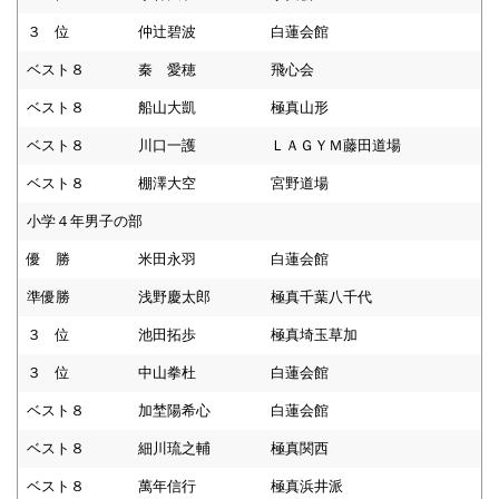
３ 位
仲辻碧波
白蓮会館
ベスト８
秦 愛穂
飛心会
ベスト８
船山大凱
極真山形
ベスト８
川口一護
ＬＡＧＹＭ藤田道場
ベスト８
棚澤大空
宮野道場
小学４年男子の部
優 勝
米田永羽
白蓮会館
準優勝
浅野慶太郎
極真千葉八千代
３ 位
池田拓歩
極真埼玉草加
３ 位
中山拳杜
白蓮会館
ベスト８
加埜陽希心
白蓮会館
ベスト８
細川琉之輔
極真関西
ベスト８
萬年信行
極真浜井派