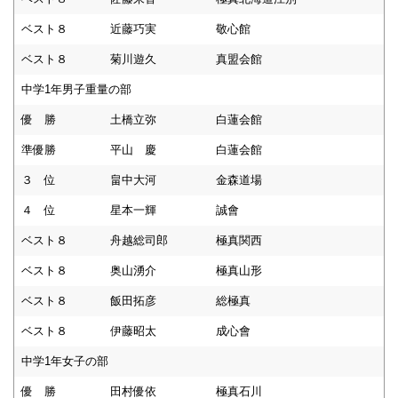
ベスト８
近藤巧実
敬心館
ベスト８
菊川遊久
真盟会館
中学1年男子重量の部
優 勝
土橋立弥
白蓮会館
準優勝
平山 慶
白蓮会館
３ 位
畠中大河
金森道場
４ 位
星本一輝
誠會
ベスト８
舟越総司郎
極真関西
ベスト８
奥山湧介
極真山形
ベスト８
飯田拓彦
総極真
ベスト８
伊藤昭太
成心會
中学1年女子の部
優 勝
田村優依
極真石川