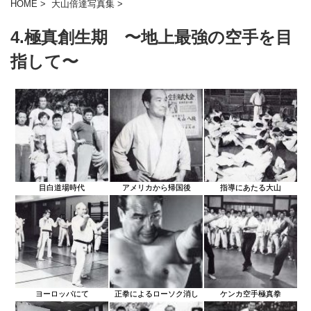
HOME
>
大山倍達写真集
>
4.極真創生期 〜地上最強の空手を目
指して〜
目白道場時代
アメリカから帰国後
指導にあたる大山
ヨーロッパにて
正拳によるローソク消し
ケンカ空手極真拳