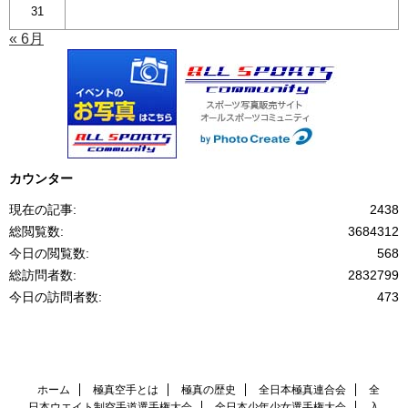
31
« 6月
カウンター
現在の記事:
2438
総閲覧数:
3684312
今日の閲覧数:
568
総訪問者数:
2832799
今日の訪問者数:
473
ホーム
極真空手とは
極真の歴史
全日本極真連合会
全
日本ウエイト制空手道選手権大会
全日本少年少女選手権大会
入