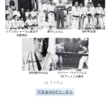
イランのシャーラム皇太子
弟子とともに
1967年合宿
夫妻来訪
50代後半の大山
ウイリー・ウイリアムス
VS アントニオ猪木
11 アイテム
写真集INDEXに戻る