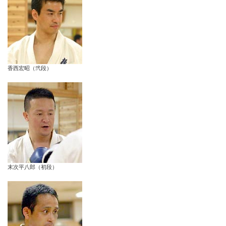
香西宏昭（弐段）
末次平八郎（初段）