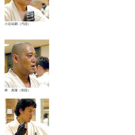
小谷祐嗣（弐段）
林 真隆（初段）