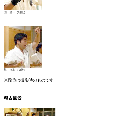
園田賢一（初段）
當 洋彰（初段）
※段位は撮影時のものです
稽古風景