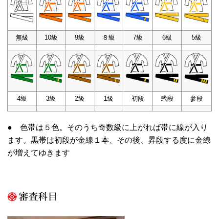
無級
10級
9級
８級
7級
6級
5級
4級
3級
2級
1級
初段
弐段
参段
● 色帯は５色。そのうち奇数級に上がれば帯に線が入り
ます。黒帯は初段が金線１本、その後、昇段する度に金線
が増えてゆきます