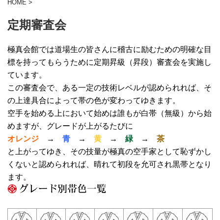
HOME
>
定期審査会
極真会館では道場生の皆さんに稽古に励むための明確な目
標を持ってもらうために定期昇級（昇段）審査会を実施し
ています。
この審査会で、ある一定の技術レベルが認められれば、そ
の上達具合によって帯の色が変わってゆきます。
空手を始める上において始めは誰もが白帯（無級）から始
めますが、グレードが上がるたびに
オレンジ
→
青
→
黄
→
緑
→
茶
と上がってゆき、その技量が極真の空手家として恥ずかし
くないと認められれば、晴れて初段を允可され黒帯となり
ます。