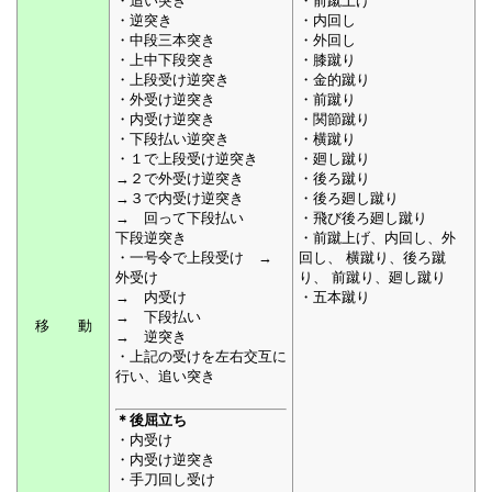
・追い突き
・前蹴上げ
・逆突き
・内回し
・中段三本突き
・外回し
・上中下段突き
・膝蹴り
・上段受け逆突き
・金的蹴り
・外受け逆突き
・前蹴り
・内受け逆突き
・関節蹴り
・下段払い逆突き
・横蹴り
・１で上段受け逆突き
・廻し蹴り
→２で外受け逆突き
・後ろ蹴り
→３で内受け逆突き
・後ろ廻し蹴り
→ 回って下段払い
・飛び後ろ廻し蹴り
下段逆突き
・前蹴上げ、内回し、外
・一号令で上段受け →
回し、 横蹴り、後ろ蹴
外受け
り、 前蹴り、廻し蹴り
→ 内受け
・五本蹴り
→ 下段払い
移 動
→ 逆突き
・上記の受けを左右交互に
行い、追い突き
＊後屈立ち
・内受け
・内受け逆突き
・手刀回し受け