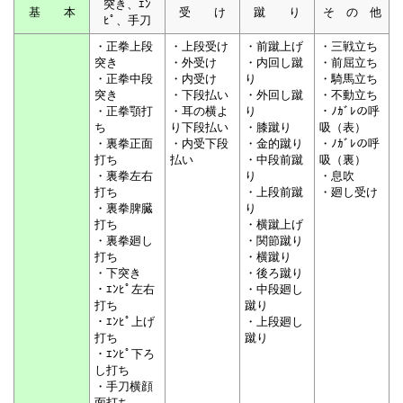
突き、ｴﾝ
基 本
受 け
蹴 り
そ の 他
ﾋﾟ、手刀
・正拳上段
・上段受け
・前蹴上げ
・三戦立ち
突き
・外受け
・内回し蹴
・前屈立ち
・正拳中段
・内受け
り
・騎馬立ち
突き
・下段払い
・外回し蹴
・不動立ち
・正拳顎打
・耳の横よ
り
・ﾉｶﾞﾚの呼
ち
り下段払い
・膝蹴り
吸（表）
・裏拳正面
・内受下段
・金的蹴り
・ﾉｶﾞﾚの呼
打ち
払い
・中段前蹴
吸（裏）
・裏拳左右
り
・息吹
打ち
・上段前蹴
・廻し受け
・裏拳脾臓
り
打ち
・横蹴上げ
・裏拳廻し
・関節蹴り
打ち
・横蹴り
・下突き
・後ろ蹴り
・ｴﾝﾋﾟ左右
・中段廻し
打ち
蹴り
・ｴﾝﾋﾟ上げ
・上段廻し
打ち
蹴り
・ｴﾝﾋﾟ下ろ
し打ち
・手刀横顔
面打ち