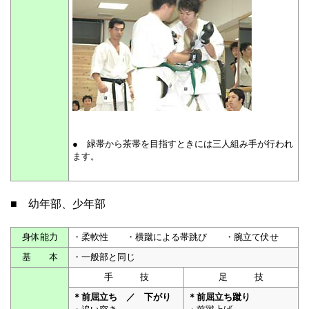
● 緑帯から茶帯を目指すときには三人組み手が行われ
ます。
■ 幼年部、少年部
身体能力
・柔軟性 ・横蹴による帯跳び ・腕立て伏せ
基 本
・一般部と同じ
手 技
足 技
＊前屈立ち ／ 下がり
＊前屈立ち蹴り