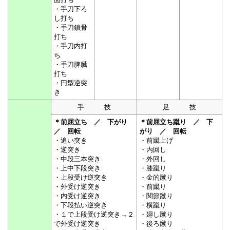
・手刀下ろ
し打ち
・手刀鎖骨
打ち
・手刀内打
ち
・手刀脾臓
打ち
・円型逆突
き
手 技
足 技
＊前屈立ち ／ 下がり
＊前屈立ち蹴り ／ 下
／ 回転
がり ／ 回転
・追い突き
・前蹴上げ
・逆突き
・内回し
・中段三本突き
・外回し
・上中下段突き
・膝蹴り
・上段受け逆突き
・金的蹴り
・外受け逆突き
・前蹴り
・内受け逆突き
・関節蹴り
・下段払い逆突き
・横蹴り
・１で上段受け逆突き→２
・廻し蹴り
で外受け逆突き
・後ろ蹴り