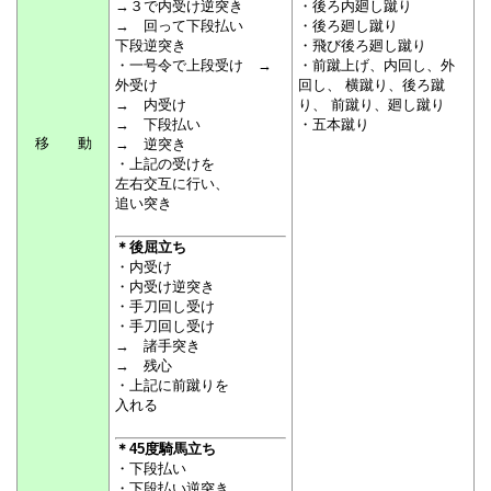
→３で内受け逆突き
・後ろ内廻し蹴り
→ 回って下段払い
・後ろ廻し蹴り
下段逆突き
・飛び後ろ廻し蹴り
・一号令で上段受け →
・前蹴上げ、内回し、外
外受け
回し、 横蹴り、後ろ蹴
→ 内受け
り、 前蹴り、廻し蹴り
→ 下段払い
・五本蹴り
移 動
→ 逆突き
・上記の受けを
左右交互に行い、
追い突き
＊後屈立ち
・内受け
・内受け逆突き
・手刀回し受け
・手刀回し受け
→ 諸手突き
→ 残心
・上記に前蹴りを
入れる
＊45度騎馬立ち
・下段払い
・下段払い逆突き