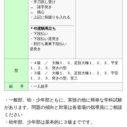
・手刀回し受け
→ 諸手突き
→ 残心
・上記に前蹴りを入れる
＊45度騎馬立ち
・下段払い
・下段払い逆突き
・肘打ち裏拳下段払い
逆突き
・４級 ／ 大極１、３、足技大極１、２、３、平安
１、２、３、突きの型
型
・３級 ／ 大極１、３、足技大極１、２、３、平安
１、２、３、突きの型、安三
組 手
・一人組手
・一般部、幼・少年部ともに、実技の他に簡単な学科試験
があります。問題の傾向と対策は各道場の指導員にご相談
ください
・幼年部、少年部は基本的に３級までです。