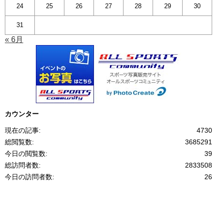
24
25
26
27
28
29
30
31
« 6月
カウンター
現在の記事:
4730
総閲覧数:
3685291
今日の閲覧数:
39
総訪問者数:
2833508
今日の訪問者数:
26