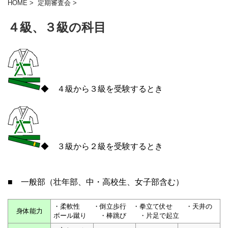
HOME
>
定期審査会
>
４級、３級の科目
◆ ４級から３級を受験するとき
◆ ３級から２級を受験するとき
■ 一般部（壮年部、中・高校生、女子部含む）
・柔軟性 ・倒立歩行 ・拳立て伏せ ・天井の
身体能力
ボール蹴り ・棒跳び ・片足で起立