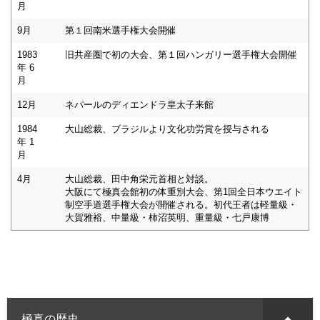
月
9月
第１回南米選手権大会開催
1983
旧共産圏で初の大会、第１回ハンガリー選手権大会開催
年 6
月
12月
ネパールのディエンドラ皇太子来館
1984
大山総裁、ブラジルより文化功労賞を授与される
年 1
月
4月
大山総裁、田中角栄元首相と対談。
大阪にて極真会館初の体重別大会、第1回全日本ウエイト
制空手道選手権大会が開催される。初代王者は軽量級・
大賀雅裕、中量級・柿沼英明、重量級・七戸康博
極真の歴史