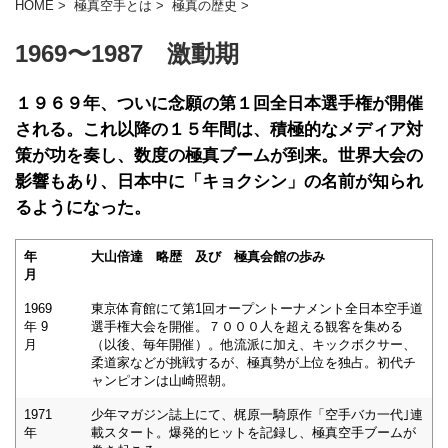
HOME
>
極真空手とは
>
極真の歴史
>
1969〜1987 激動期
１９６９年、ついに念願の第１回全日本選手権が開催
される。これ以降の１５年間は、積極的なメディア対
策が功を奏し、数度の極真ブームが到来。世界大会の
影響もあり、日本中に「キョクシン」の名前が知られ
るようになった。
年
大山倍達 略歴 及び 極真会館の歩み
月
1969
東京体育館にて第1回オープントーナメント全日本空手道
年 9
選手権大会を開催。７０００人を超える観客を集める
月
（以後、毎年開催）。他流派に加え、キックボクサー、
柔道家などが挑戦するが、極真勢が上位を独占。初代チ
ャンピオンは山崎照朝。
1971
少年マガジン誌上にて、梶原一騎原作「空手バカ一代｣連
年
載スタート。爆発的ヒットを記録し、極真空手ブームが