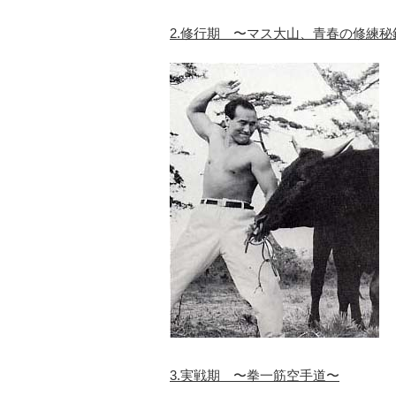
2.修行期 〜マス大山、青春の修練秘
3.実戦期 〜拳一筋空手道〜