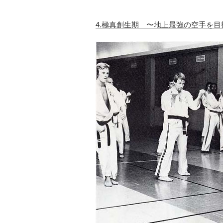
4.極真創生期 〜地上最強の空手を目