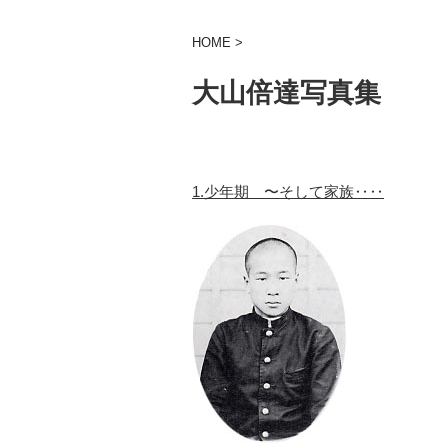
HOME
>
大山倍達写真集
1.少年期 〜そして家族‥‥