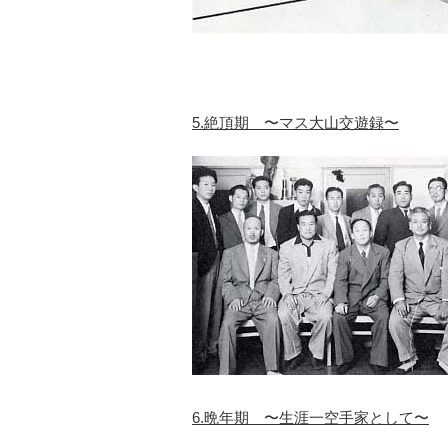
5.絶頂期 〜マス大山交遊録〜
6.晩年期 〜生涯一空手家として〜