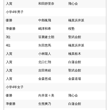
入賞
和田靜里奈
飛心会
小学4年男子
優勝
中島颯飛
極真浜井派
準優勝
嶋津和希
桜塾
3位
笹裏健士朗
聖武会館
4位
矢田悠馬
極真浜井派
入賞
小林陽人
極真栃木
入賞
北口仁翔
白蓮会館
入賞
吉田将経
聖武会館
入賞
金森悠成
金森道場
小学4年女子
優勝
向井菜々美
飛心会
準優勝
生熊爽乃
白蓮会館