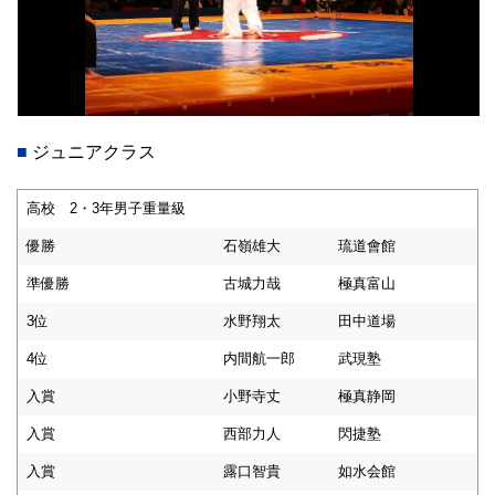
■
ジュニアクラス
高校 2・3年男子重量級
優勝
石嶺雄大
琉道會館
準優勝
古城力哉
極真富山
3位
水野翔太
田中道場
4位
内間航一郎
武現塾
入賞
小野寺丈
極真静岡
入賞
西部力人
閃捷塾
入賞
露口智貴
如水会館