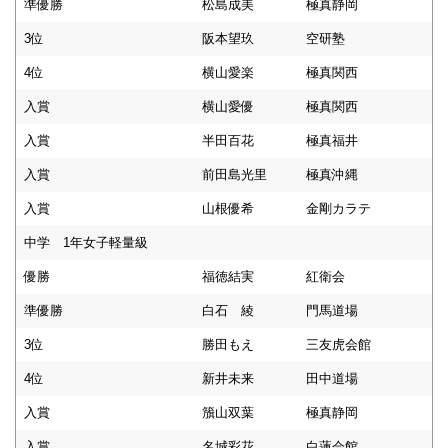
準優勝
松島成美
極真静岡
3位
阪本望玖
空研塾
4位
横山愛楽
極真関西
入賞
横山愛優
極真関西
入賞
半田百花
極真福井
入賞
前田島光里
極真沖縄
入賞
山根優希
金剛カラテ
中学 1年女子軽量級
優勝
福徳結実
紅衛会
準優勝
白石 綾
門馬道場
3位
勝田もえ
三友虎会館
4位
新井未来
田中道場
入賞
籏山双葉
極真静岡
入賞
名城彩花
白蓮会館