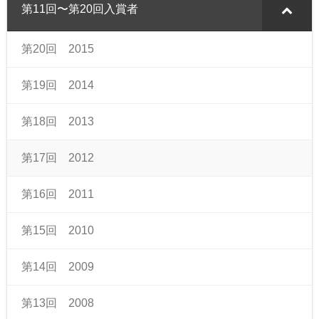
第11回〜第20回入賞者
第20回 2015
第19回 2014
第18回 2013
第17回 2012
第16回 2011
第15回 2010
第14回 2009
第13回 2008