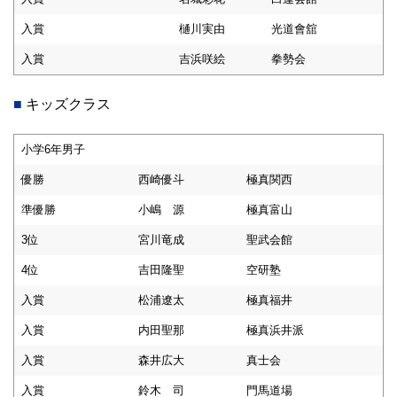
入賞
樋川実由
光道會舘
入賞
吉浜咲絵
拳勢会
■
キッズクラス
小学6年男子
優勝
西崎優斗
極真関西
準優勝
小嶋 源
極真富山
3位
宮川竜成
聖武会館
4位
吉田隆聖
空研塾
入賞
松浦遼太
極真福井
入賞
内田聖那
極真浜井派
入賞
森井広大
真士会
入賞
鈴木 司
門馬道場