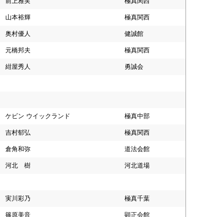
前上雅実
極真関西
山本裕輝
極真関西
奥村優人
健誠館
元橋邦夫
極真関西
紺屋秀人
勇誠会
ケビン ウイックランド
極真中部
吉村郁弘
極真関西
倉角和弥
道法会館
河北 樹
河北道場
実川彩乃
極真千葉
篠原美音
顕正会館