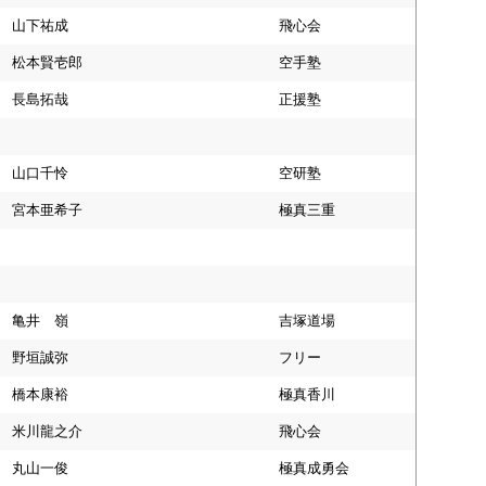
山下祐成
飛心会
松本賢壱郎
空手塾
長島拓哉
正援塾
山口千怜
空研塾
宮本亜希子
極真三重
亀井 嶺
吉塚道場
野垣誠弥
フリー
橋本康裕
極真香川
米川龍之介
飛心会
丸山一俊
極真成勇会