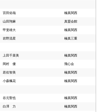
宮田佑哉
極真関西
山田翔麻
真盟会館
甲斐雄大
極真関西
岩野流星
極真三重
上田千菜美
極真関西
岡村 優
飛心会
若佐智美
極真関西
小森楓花
極真関西
谷元聖也
極真関西
白澤 力
極真関西