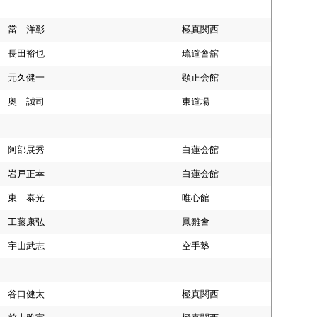
當 洋彰
極真関西
長田裕也
琉道會舘
元久健一
顕正会館
奥 誠司
東道場
阿部展秀
白蓮会館
岩戸正幸
白蓮会館
東 泰光
唯心館
工藤康弘
鳳雛會
宇山武志
空手塾
谷口健太
極真関西