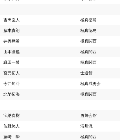
吉田臣人
極真徳島
藤本貴朗
極真徳島
井奥翔希
極真関西
山本凌也
極真関西
織田一希
極真関西
宮元拓人
士道館
今井知斗
極真成勇会
北埜拓海
極真関西
宝納春樹
勇輝会館
佐野悠人
清州流
藤崎 瞬
極真関西