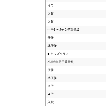
４位
入賞
入賞
中学1 〜2年女子重量級
優勝
準優勝
■ キッズクラス
小学6年男子重量級
優勝
準優勝
３位
４位
入賞