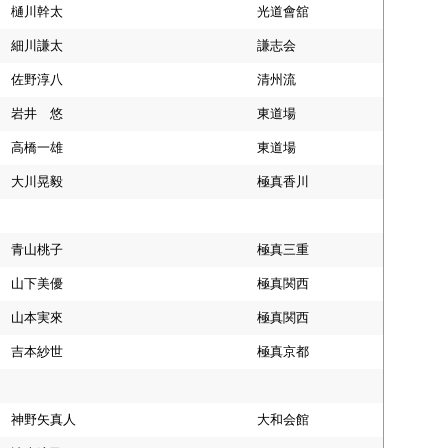
樋川幹太
光道會舘
細川謙太
謙志会
佐野淳八
清州流
岩井 悠
東道場
高橋一雄
東道場
大川晃毅
極真香川
青山桃子
極真三重
山下美優
極真関西
山本実來
極真関西
吉本紗世
極真京都
神野矢真人
大和会館