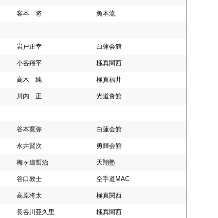
客本 将
魚本流
岩戸正幸
白蓮会館
小谷翔平
極真関西
高木 純
極真福井
川内 正
光道會館
谷本寛弥
白蓮会館
永井賢次
勇輝会館
梅ヶ追哲治
天翔塾
谷口敦士
空手道MAC
高原将太
極真関西
長谷川亜久里
極真関西