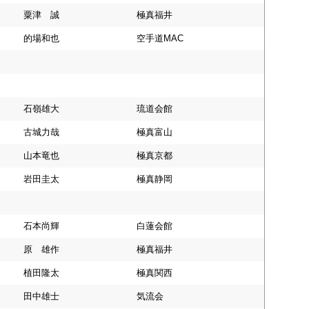
粟津 誠
極真福井
的場和也
空手道MAC
石嶺雄大
琉道会館
古城力哉
極真富山
山本竜也
極真京都
岩田圭太
極真静岡
石本尚輝
白蓮会館
原 雄作
極真福井
植田隆太
極真関西
田中雄士
気流会