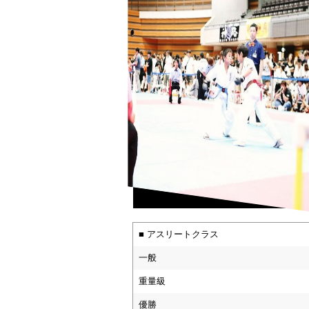
■ アスリートクラス
一般
重量級
優勝