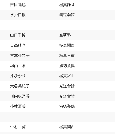
吉田達也
極真静岡
水戸口援
義道会館
山口千怜
空研塾
日高綺李
極真関西
宮本亜希子
極真三重
堀内 唯
淑徳巣鴨
原ひかり
極真富山
大谷美紀子
光道會館
川内帆乃香
光道會館
小林夏美
淑徳巣鴨
中村 寛
極真関西