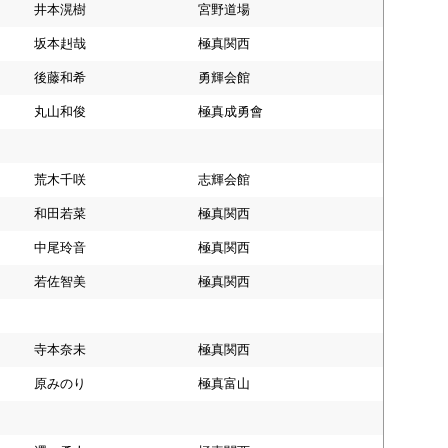
井本滉樹
宮野道場
坂本赳哉
極真関西
後藤和希
勇輝会館
丸山和俊
極真成勇會
荒木千咲
志輝会館
和田若菜
極真関西
中尾玲音
極真関西
若佐智美
極真関西
寺本奈未
極真関西
原みのり
極真富山