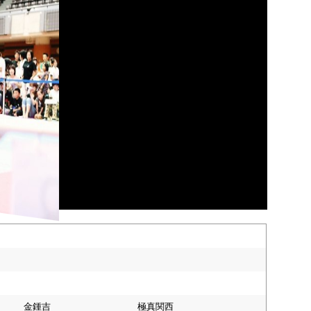
金鍾吉
極真関西