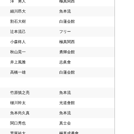
澤 勇人
極真関西
細川昂大
魚本流
割石大樹
白蓮会館
辻本流己
フリー
小森柊人
極真関西
秋山晃一
勇輝会館
井上風雅
志眞會
高橋一雄
白蓮会館
竹原慎之亮
魚本流
樋川幹太
光道會館
魚本尚久真
魚本流
関口秀也
真士会
荒尾祐太
極真成勇會