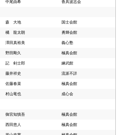
中尾由希
香具波志会
森 大地
国士会館
橘 龍太朗
勇輝会館
澤田真裕美
義心塾
野田剛久
極真会館
記 剣士郎
練武館
藤井祥史
流派不詳
佐藤春菜
極真会館
村山竜也
成心会
御宮知慎吾
極真会館
西田悠人
極真会館
平山幸寛
極真会館