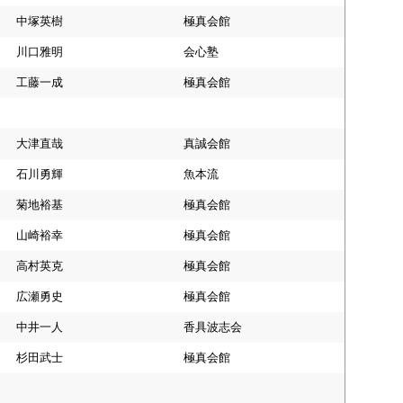
中塚英樹
極真会館
川口雅明
会心塾
工藤一成
極真会館
大津直哉
真誠会館
石川勇輝
魚本流
菊地裕基
極真会館
山崎裕幸
極真会館
高村英克
極真会館
広瀬勇史
極真会館
中井一人
香具波志会
杉田武士
極真会館