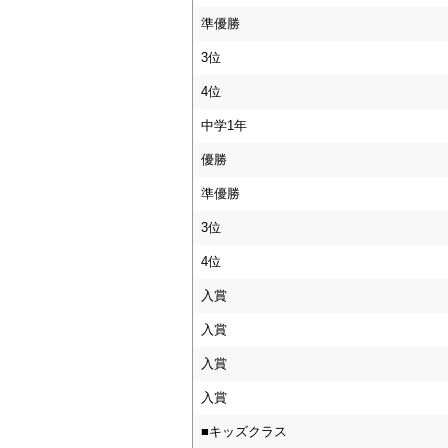
準優勝
3位
4位
中学1年
優勝
準優勝
3位
4位
入賞
入賞
入賞
入賞
■キッズクラス