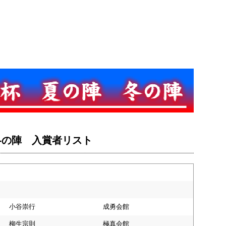
・冬の陣 入賞者リスト
小谷崇行
成勇会館
柳生宗則
極真会館