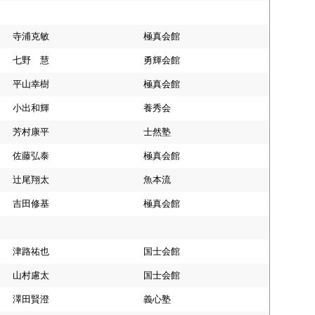
寺浦克敏
極真会館
七野 慧
勇輝会館
平山幸樹
極真会館
小出和輝
養秀会
芳村康平
士然塾
佐藤弘泰
極真会館
辻尾翔太
魚本流
吉田修基
極真会館
津路祐也
国士会館
山村慮太
国士会館
澤田賢澄
義心塾