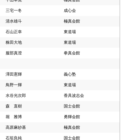
三宅一冬
成心会
清水雄斗
極真会館
石山正幸
東道場
株田大地
東道場
服部真澄
拳真会館
澤田憲輝
義心塾
鳥野一輝
東道場
水谷光次郎
香具波志会
森 直樹
国士会館
堀 雅博
勇輝会館
高原麻紗基
極真会館
石垣良純
国士会館