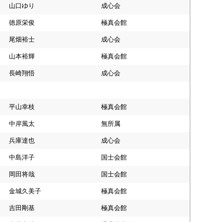
山口ゆり
成心会
徳原栄俊
極真会館
尾畑裕士
成心会
山本裕輝
極真会館
長崎翔悟
成心会
平山幸枝
極真会館
中岸風太
無所属
兵庫達也
成心会
中島洋子
国士会館
岡田将哉
国士会館
金城久美子
極真会館
吉田剛基
極真会館