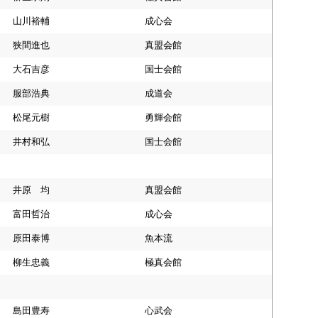
山川裕輔
成心会
狭間進也
真盟会館
大石吉彦
国士会館
服部浩典
成道会
松尾元樹
勇輝会館
井村和弘
国士会館
井原 均
真盟会館
富田哲治
成心会
原田泰博
魚本流
柳生忠義
極真会館
島田豊寿
心武会