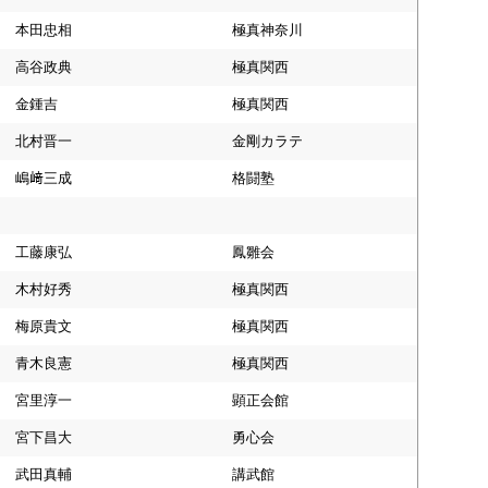
本田忠相
極真神奈川
高谷政典
極真関西
金鍾吉
極真関西
北村晋一
金剛カラテ
嶋﨑三成
格闘塾
工藤康弘
鳳雛会
木村好秀
極真関西
梅原貴文
極真関西
青木良憲
極真関西
宮里淳一
顕正会館
宮下昌大
勇心会
武田真輔
講武館