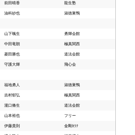
前田晴香
龍生塾
油科紗也
淑徳巣鴨
山下颯生
勇輝会館
中田竜朗
極真関西
菱田勝也
道法会館
守護大輝
飛心会
福地勇人
淑徳巣鴨
吉村郁弘
極真関西
瀧口脩生
道法会館
山本裕也
フリー
伊藤貴則
金剛ｶﾗﾃ