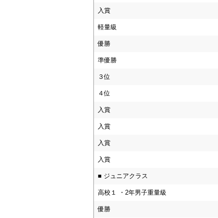
入賞
軽量級
優勝
準優勝
３位
４位
入賞
入賞
入賞
入賞
■ ジュニアクラス
高校１ ・2年男子重量級
優勝