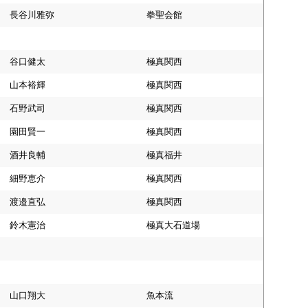
長谷川雅弥
拳聖会館
谷口健太
極真関西
山本裕輝
極真関西
石野武司
極真関西
園田賢一
極真関西
酒井良輔
極真福井
細野恵介
極真関西
渡邉直弘
極真関西
鈴木憲治
極真大石道場
山口翔大
魚本流