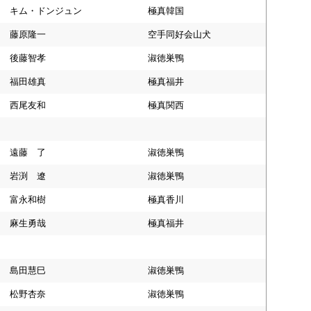
キム・ドンジュン
極真韓国
藤原隆一
空手同好会山犬
後藤智孝
淑徳巣鴨
福田雄真
極真福井
西尾友和
極真関西
遠藤 了
淑徳巣鴨
岩渕 遼
淑徳巣鴨
富永和樹
極真香川
麻生勇哉
極真福井
島田慧巳
淑徳巣鴨
松野杏奈
淑徳巣鴨