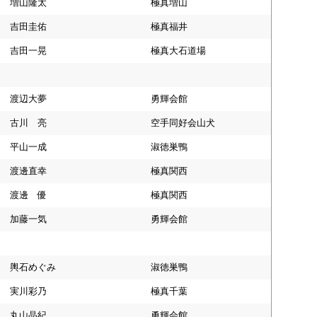
増山隆太
極真増山
吉田圭佑
極真福井
吉田一晃
極真大石道場
渡辺大夢
勇輝会館
古川 亮
空手同好会山犬
平山一成
淑徳巣鴨
渡邊直幸
極真関西
渡邊 優
極真関西
加藤一気
勇輝会館
輿石めぐみ
淑徳巣鴨
実川彩乃
極真千葉
丸山晶紀
勇輝会館