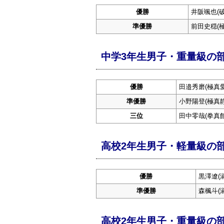
優勝
井阪颯也(
準優勝
前田史穏(
中学3年生男子・重量級の
優勝
田邉秀磨(極真愛
準優勝
小野陽登(極真
三位
田中零哉(拳真館
高校2年生男子・軽量級の
優勝
黒澤遼(
準優勝
森楓斗(
高校2年生男子・重量級の