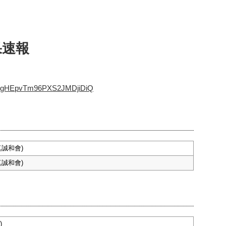
果速報
UCXgHEpvTm96PXS2JMDjiDiQ
真誠和會)
真誠和會)
)