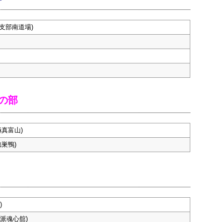
支部南道場)
の部
極真富山)
巣鴨)
)
派魂心舘)