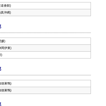
破道會館)
極真沖縄)
部
媛)
静岡伊東)
)
部
淑徳巣鴨)
淑徳巣鴨)
部