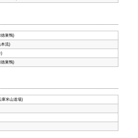
淑徳巣鴨)
本流)
)
淑徳巣鴨)
兵庫米山道場)