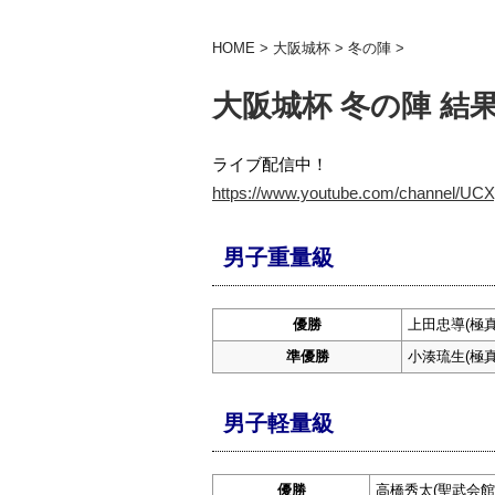
HOME
>
大阪城杯
>
冬の陣
>
大阪城杯 冬の陣 結
ライブ配信中！
https://www.youtube.com/channel/
男子重量級
優勝
上田忠導(極
準優勝
小湊琉生(極
男子軽量級
優勝
高橋秀太(聖武会館