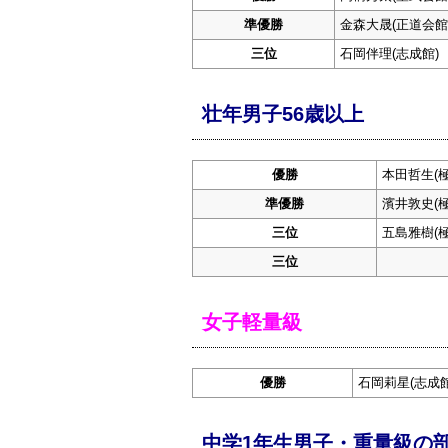
準優勝
金森大晟(正道会館
三位
石岡伴理(志成館)
壮年男子56歳以上
優勝
本田哲生(
準優勝
濱井敦史(
三位
五島雅樹(
三位
女子軽量級
優勝
石岡莉星(志成館
中学1年生男子・重量級の