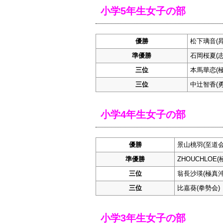
小学5年生女子の部
優勝
松下璃音(昇
準優勝
石岡桜夏(志
三位
本馬華恋(
三位
中辻智香(
小学4年生女子の部
優勝
景山桃羽(至道会
準優勝
ZHOUCHLOE
三位
翁長沙瑛(極真沖
三位
比嘉葵(拳勢会)
小学3年生女子の部