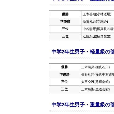
優勝
玉木岳翔(小林道場)
準優勝
新實礼磨(立志会)
三位
中谷龍牙(極真長谷場
三位
近藤悠誠(極真愛媛)
中学2年生男子・軽量級の
優勝
三木暁央(極真石川)
準優勝
長谷礼翔(極真中村道
三位
太田空雅(勇輝会館)
三位
三木翔聖(至道会館)
中学2年生男子・重量級の