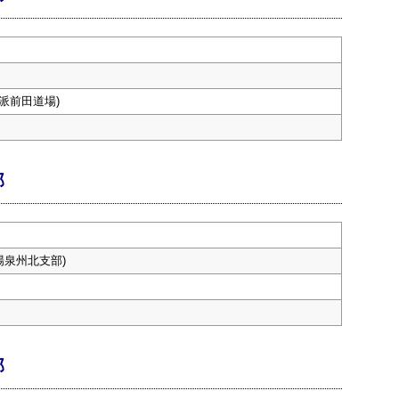
派前田道場)
部
場泉州北支部)
部