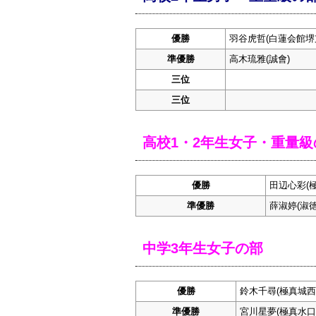
優勝
羽谷虎哲(白蓮会館堺
準優勝
高木琉雅(誠會)
三位
三位
高校1・2年生女子・重量級
優勝
田辺心彩(
準優勝
薛淑婷(淑徳
中学3年生女子の部
優勝
鈴木千尋(極真城西
準優勝
宮川星夢(極真水口