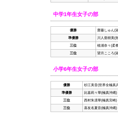
中学1年生女子の部
優勝
齋藤しゅん(
準優勝
川人亜樹美(魚
三位
植浦奈々(柔拳
三位
望月こころ(
小学6年生女子の部
優勝
杉江美音(世界全極真
準優勝
比嘉莉々華(極真沖縄)
三位
西村朱凛華(極真宮崎)
三位
喜友名夏音(極真沖縄)