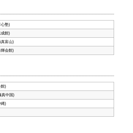
心塾)
成館)
極真富山)
勇輝会館)
館)
(極真中国)
縄)