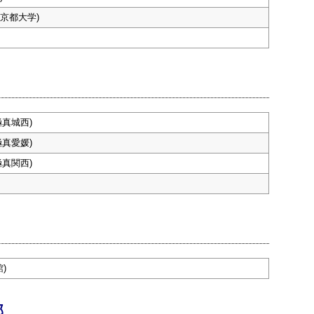
京都大学)
極真城西)
極真愛媛)
極真関西)
)
部