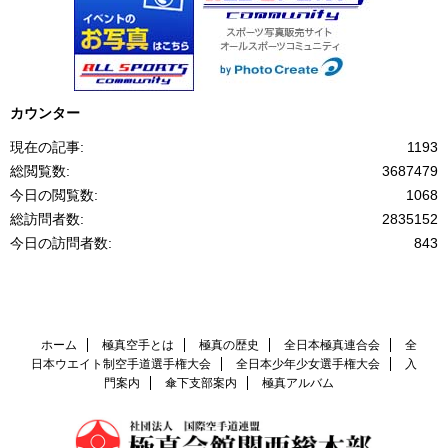
カウンター
現在の記事:
1193
総閲覧数:
3687479
今日の閲覧数:
1068
総訪問者数:
2835152
今日の訪問者数:
843
ホーム
極真空手とは
極真の歴史
全日本極真連合会
全
日本ウエイト制空手道選手権大会
全日本少年少女選手権大会
入
門案内
傘下支部案内
極真アルバム