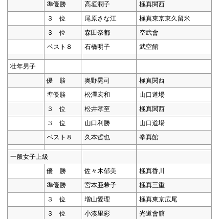
準優勝
高垣潤子
極真関西
３ 位
尾原さな江
極真東京東久留米
３ 位
森田奈都
空武會
ベスト８
石橋明子
武空館
壮年男子
優 勝
奥野晃司
極真関西
準優勝
松澤宏和
山口道場
３ 位
松井孝至
極真関西
３ 位
山口利勝
山口道場
ベスト８
久本哲也
拳真館
一般女子上級
優 勝
佐々木郁美
極真香川
準優勝
宮本亜希子
極真三重
３ 位
増山愛理
極真東京広尾
３ 位
小湊里彩
光道會舘