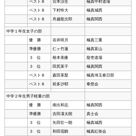
ベスト８
宮本涼生
極真中村道場
ベスト８
下村怜大
極真城西
ベスト８
舟越龍次郎
極真関西
中学１年生女子の部
優 勝
谷井咲月
極真三重
準優勝
仁ヶ竹蓮
極真富山
３ 位
根本美優
龍壱道場
３ 位
田尻茉子
極真関西
ベスト８
森田茉梨
極真埼玉春日部
ベスト８
前多沙耶
拳悠会
中学２年生男子軽量の部
優 勝
南出和志
極真関西
準優勝
吉田凜太朗
真士会
３ 位
矢田壮一朗
極真城西
３ 位
和田琉騎
極真紅衛会