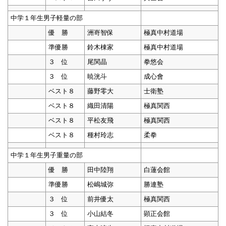
中学１年生男子軽量の部
優 勝
洲嵜智保
極真中村道場
準優勝
鈴木棟家
極真中村道場
３ 位
尾関晶
拳悠会
３ 位
暁洸斗
成心會
ベスト８
藤野零大
士衛塾
ベスト８
織田清陽
極真関西
ベスト８
平松友飛
極真関西
ベスト８
種村玲志
柔拳
中学１年生男子重量の部
優 勝
田中陸翔
白蓮会館
準優勝
松嶋城弥
勝連塾
３ 位
前井優太
極真関西
３ 位
小山結冬
顕正会館