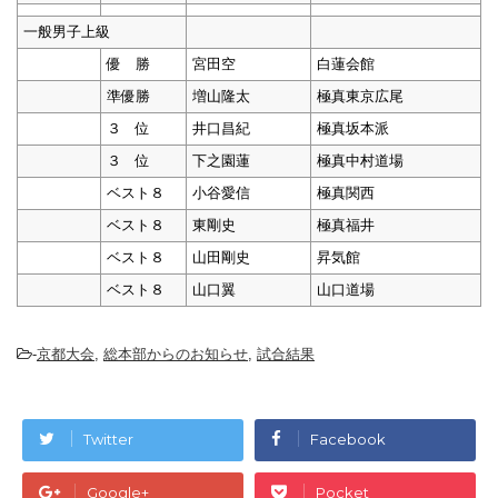
一般男子上級
優 勝
宮田空
白蓮会館
準優勝
増山隆太
極真東京広尾
３ 位
井口昌紀
極真坂本派
３ 位
下之園蓮
極真中村道場
ベスト８
小谷愛信
極真関西
ベスト８
東剛史
極真福井
ベスト８
山田剛史
昇気館
ベスト８
山口翼
山口道場
-
京都大会
,
総本部からのお知らせ
,
試合結果
Twitter
Facebook
Google+
Pocket