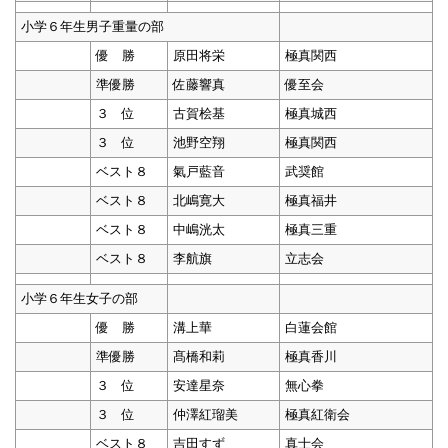
小学６年生男子重量の部
優 勝
原田将栄
極真関西
準優勝
佐藤響真
優至会
３ 位
古賀桧基
極真城西
３ 位
池野空翔
極真関西
ベスト８
氣戸藍音
武奨館
ベスト８
北嶋寛大
極真福井
ベスト８
中嶋洸太
極真三重
ベスト８
李航旗
立志会
小学６年生女子の部
優 勝
溝上華
白蓮会館
準優勝
髙橋和莉
極真香川
３ 位
安達星奈
無心拳
３ 位
仲澤紅瑠美
極真紅衛会
ベスト８
吉田すず
真士会