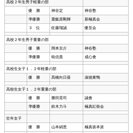
高校２年生男子軽量の部
優 勝
神谷定
神谷塾
準優勝
粟飯原剛輝
新極真会
３ 位
佐藤瑠誠
優至会
高校２年生男子重量の部
優 勝
岡本京介
神谷塾
準優勝
暁信貴
成心會
高校生女子１．２年軽量の部
優 勝
髙橋向日葵
淑徳巣鴨
高校生女子１．２年重量の部
優 勝
勝田晃司
誠會
準優勝
鈴木力斗
極真紅衛会
壮年女子
優 勝
山本絹恵
極真坂本派