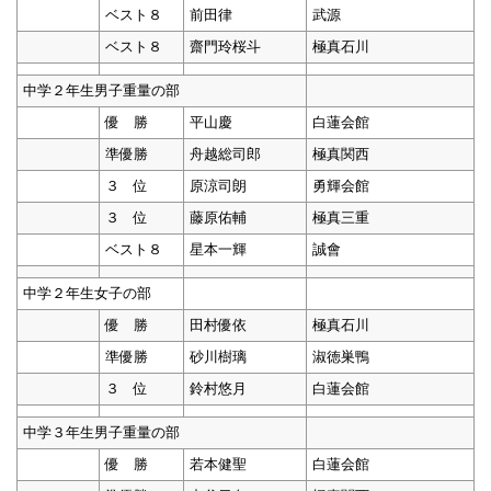
ベスト８
前田律
武源
ベスト８
齋門玲桜斗
極真石川
中学２年生男子重量の部
優 勝
平山慶
白蓮会館
準優勝
舟越総司郎
極真関西
３ 位
原涼司朗
勇輝会館
３ 位
藤原佑輔
極真三重
ベスト８
星本一輝
誠會
中学２年生女子の部
優 勝
田村優依
極真石川
準優勝
砂川樹璃
淑徳巣鴨
３ 位
鈴村悠月
白蓮会館
中学３年生男子重量の部
優 勝
若本健聖
白蓮会館