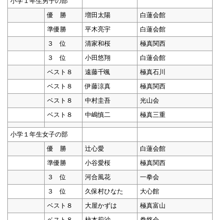
小学１年生男子の部
優 勝
増田太陽
白蓮会館
準優勝
平木亮宇
白蓮会館
３ 位
清家和桜
極真関西
３ 位
小田悠翔
白蓮会館
ベスト８
遠藤千颯
極真石川
ベスト８
伊藤涼真
極真関西
ベスト８
中村圭吾
光山会
ベスト８
中嶋慎二
極真三重
小学１年生女子の部
優 勝
辻心愛
白蓮会館
準優勝
小谷愛桜
極真関西
３ 位
河合風花
一拳会
３ 位
久保村ひなた
大心館
ベスト８
大屋かずは
極真富山
ベスト８
柿本莉沙
拳悠会