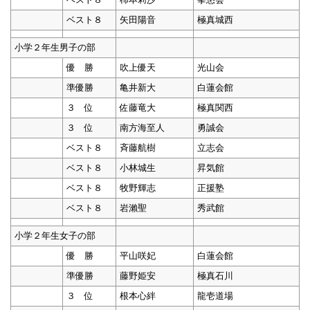
ベスト８
矢田陽音
極真城西
小学２年生男子の部
優 勝
吹上優天
光山会
準優勝
亀井新大
白蓮会館
３ 位
佐藤竜大
極真関西
３ 位
南方海至人
勇誠会
ベスト８
斉藤航樹
立志会
ベスト８
小林城生
昇気館
ベスト８
牧野輝志
正援塾
ベスト８
岩瀨聖
秀武館
小学２年生女子の部
優 勝
平山咲妃
白蓮会館
準優勝
藤野姫安
極真石川
３ 位
根本心絆
龍壱道場