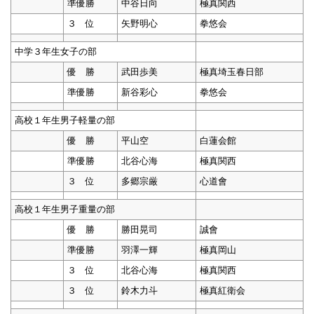
準優勝
中谷日向
極真関西
３ 位
矢野明心
拳悠会
中学３年生女子の部
優 勝
武田歩美
極真埼玉春日部
準優勝
新谷彩心
拳悠会
高校１年生男子軽量の部
優 勝
平山空
白蓮会館
準優勝
北谷心海
極真関西
３ 位
多郷宗厳
心道會
高校１年生男子重量の部
優 勝
勝田晃司
誠會
準優勝
羽澤一輝
極真岡山
３ 位
北谷心海
極真関西
３ 位
鈴木力斗
極真紅衛会