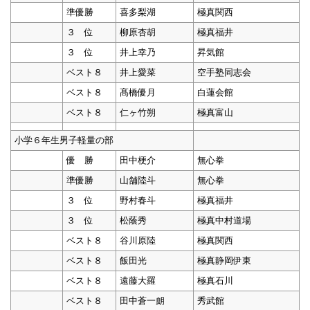
準優勝
喜多梨湖
極真関西
３ 位
柳原杏胡
極真福井
３ 位
井上幸乃
昇気館
ベスト８
井上愛菜
空手塾同志会
ベスト８
髙橋優月
白蓮会館
ベスト８
仁ヶ竹朔
極真富山
小学６年生男子軽量の部
優 勝
田中梗介
無心拳
準優勝
山舗陸斗
無心拳
３ 位
野村春斗
極真福井
３ 位
松蔭秀
極真中村道場
ベスト８
谷川原陸
極真関西
ベスト８
飯田光
極真静岡伊東
ベスト８
遠藤大羅
極真石川
ベスト８
田中蒼一朗
秀武館