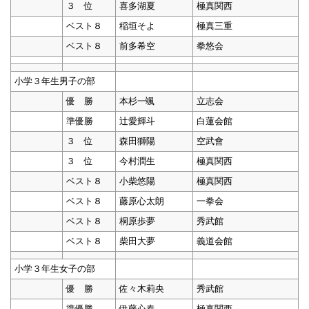
３ 位
喜多湖夏
極真関西
ベスト８
稲垣そよ
極真三重
ベスト８
前多希空
拳悠会
小学３年生男子の部
優 勝
本杉一颯
立志会
準優勝
辻愛輝斗
白蓮会館
３ 位
森田獅陽
空武會
３ 位
今村潤生
極真関西
ベスト８
小柴悠陽
極真関西
ベスト８
藤原心太朗
一拳会
ベスト８
桐原歩夢
秀武館
ベスト８
柴田大夢
義道会館
小学３年生女子の部
優 勝
佐々木莉央
秀武館
準優勝
伊藤心春
極真関西