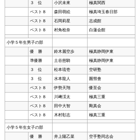
３ 位
小沢未來
極真関西
ベスト８
森田萌絵
極真埼玉春日部
ベスト８
石岡莉星
志成館
ベスト８
村角桧奈
白蓮会館
小学５年生男子の部
優 勝
鈴木麗空歩
極真静岡伊東
準優勝
土谷慈騎
極真静岡伊東
３ 位
松本琉壱
空研塾
３ 位
水本龍人
圏彗會
ベスト８
伊勢天翔
優至会
ベスト８
川﨑渓太
極真三重
ベスト８
田中大智
剛真会
ベスト８
木村彰志
極真三重
小学５年生女子の部
優 勝
井上陽乙菜
空手塾同志会