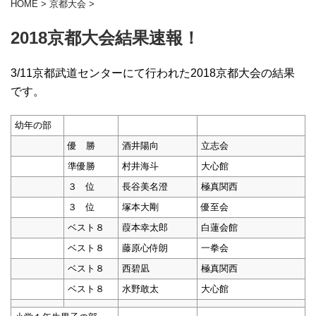
HOME
>
京都大会
>
2018京都大会結果速報！
3/11京都武道センターにて行われた2018京都大会の結果
です。
幼年の部
優 勝
酒井陽向
立志会
準優勝
村井海斗
大心館
３ 位
長谷美名澄
極真関西
３ 位
塚本大剛
優至会
ベスト８
葭本幸太郎
白蓮会館
ベスト８
藤原心侍朗
一拳会
ベスト８
西碧凪
極真関西
ベスト８
水野敢太
大心館