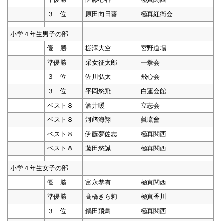
３ 位
原田向日葵
極真紅衛会
小学４年生男子の部
優 勝
棚澤大空
宮野道場
準優勝
采女征太郎
一拳会
３ 位
佐川弘太
飛心会
３ 位
平岡悠飛
白蓮会館
ベスト８
酒井暖
立志会
ベスト８
河﨑海翔
眞琉會
ベスト８
伊藤夢佐志
極真関西
ベスト８
藤田悠誠
極真関西
小学４年生女子の部
優 勝
富永恭有
極真関西
準優勝
髙橋きら莉
極真香川
３ 位
鍋田飛鳥
極真関西