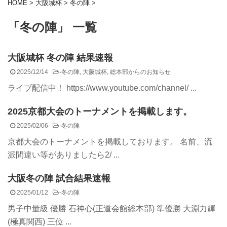
HOME
>
大阪城杯
>
冬の陣
>
「冬の陣」 一覧
大阪城杯 冬の陣 結果速報
2025/12/14
-
冬の陣
,
大阪城杯
,
総本部からのお知らせ
ライブ配信中！ https://www.youtube.com/channel/ ...
2025京都大会のトーナメントを掲載します。
2025/02/06
-
冬の陣
京都大会のトーナメントを掲載しております。 名前、流
派間違い等がありましたら2/ ...
大阪冬の陣 試合結果速報
2025/01/12
-
冬の陣
男子中量級 優勝 石神心(正道会館総本部) 準優勝 大淵力輝
(極真関西) 三位 ...