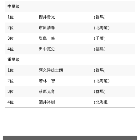
中量級
1位
櫻井貴光
（群馬）
2位
市原清春
（北海道）
3位
塩島 修
（千葉）
4位
田中寛史
（福島）
重量級
1位
阿久津雄士朗
（群馬）
2位
若林 智
（北海道）
3位
萩原克育
（群馬）
4位
酒井裕樹
（北海道