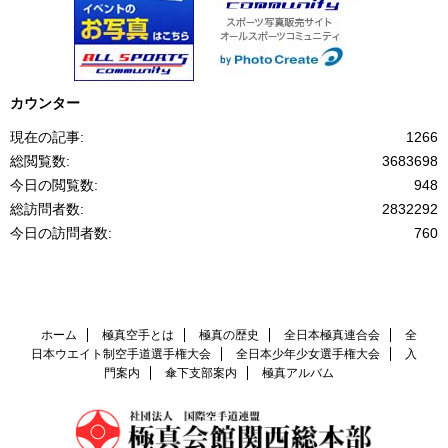
カウンター
現在の記事:
1266
総閲覧数:
3683698
今日の閲覧数:
948
総訪問者数:
2832292
今日の訪問者数:
760
ホーム
極真空手とは
極真の歴史
全日本極真連合会
全
日本ウエイト制空手道選手権大会
全日本少年少女選手権大会
入
門案内
傘下支部案内
極真アルバム