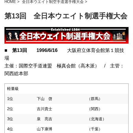
HOME
>
全日本ウエイト制空手道選手権大会
>
第13回 全日本ウエイト制選手権大会
■
第13回 1996/6/16
大阪府立体育会館第１競技
場
主催：国際空手道連盟 極真会館（高木派） / 主管：
関西総本部
軽量級
1位
下山 啓
（群馬）
2位
吉川貴士
（関西）
3位
泉 亮吉
（北海道）
4位
山下康博
（千葉）