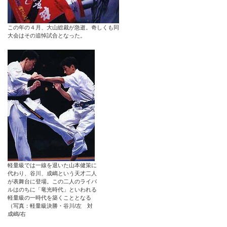
この年の４月、大山総裁が急逝。奇しくも同
大会はその追悼試合となった。
軽量級では一線を退いた山本健策に
代わり、谷川、成嶋という天才二人
が表舞台に登場。この二人のライバ
ルはのちに「竜光時代」といわれる
軽量級の一時代を築くこととなる
（写真：軽量級決勝・谷川/左 対
成嶋/右