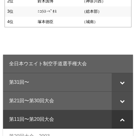
2位
鈴木国博
（神奈川西）
3位
ﾆｺﾗｽ･ﾍﾟﾀｽ
（総本部）
4位
塚本徳臣
（城南）
全日本ウエイト制空手道選手権大会
第31回〜
第21回〜第30回大会
第11回〜第20回大会