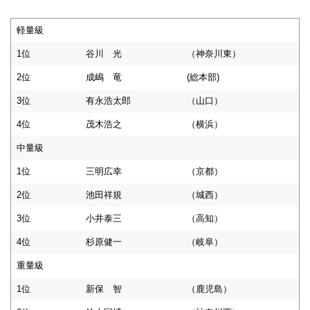
軽量級
1位
谷川 光
（神奈川東）
2位
成嶋 竜
(総本部)
3位
有永浩太郎
（山口）
4位
茂木浩之
（横浜）
中量級
1位
三明広幸
（京都）
2位
池田祥規
（城西）
3位
小井泰三
（高知）
4位
杉原健一
（岐阜）
重量級
1位
新保 智
（鹿児島）