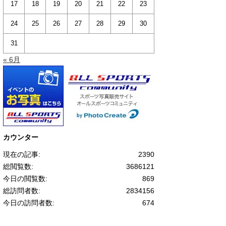
17
18
19
20
21
22
23
24
25
26
27
28
29
30
31
« 6月
カウンター
現在の記事:
2390
総閲覧数:
3686121
今日の閲覧数:
869
総訪問者数:
2834156
今日の訪問者数:
674