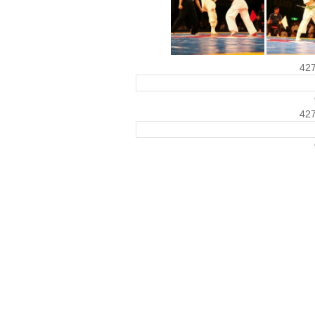
42
42