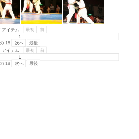
最初
前
7 アイテム
の
18
次へ
最後
最初
前
7 アイテム
の
18
次へ
最後