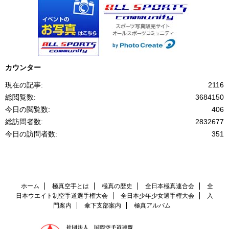
カウンター
現在の記事:
2116
総閲覧数:
3684150
今日の閲覧数:
406
総訪問者数:
2832677
今日の訪問者数:
351
ホーム
極真空手とは
極真の歴史
全日本極真連合会
全
日本ウエイト制空手道選手権大会
全日本少年少女選手権大会
入
門案内
傘下支部案内
極真アルバム