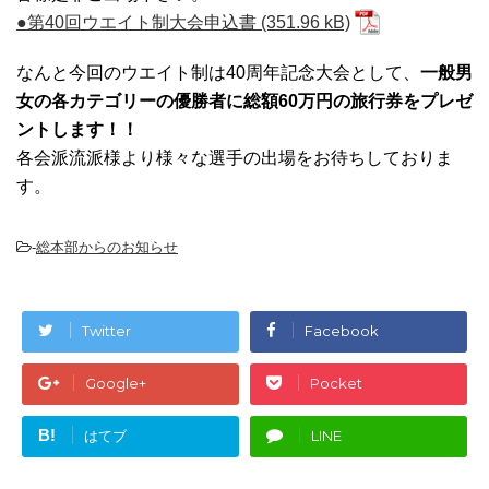
●第40回ウエイト制大会申込書
なんと今回のウエイト制は40周年記念大会として、
一般男
女の各カテゴリーの優勝者に総額60万円の旅行券をプレゼ
ントします！！
各会派流派様より様々な選手の出場をお待ちしておりま
す。
-
総本部からのお知らせ
Twitter
Facebook
Google+
Pocket
B!
はてブ
LINE