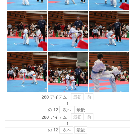
最初
前
280 アイテム
の
12
次へ
最後
最初
前
280 アイテム
の
12
次へ
最後