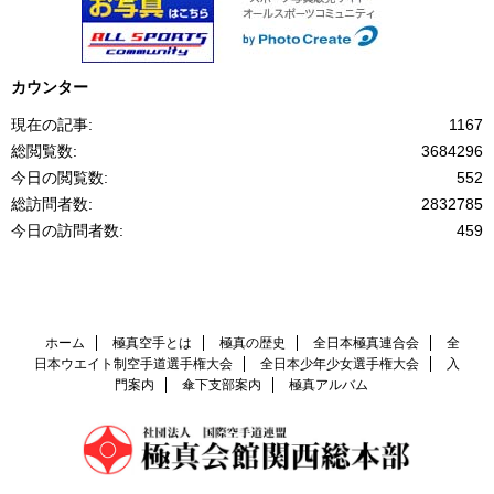
カウンター
現在の記事:
1167
総閲覧数:
3684296
今日の閲覧数:
552
総訪問者数:
2832785
今日の訪問者数:
459
ホーム
極真空手とは
極真の歴史
全日本極真連合会
全
日本ウエイト制空手道選手権大会
全日本少年少女選手権大会
入
門案内
傘下支部案内
極真アルバム