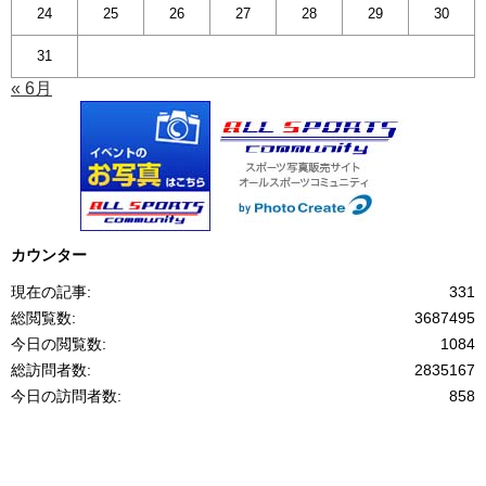
24
25
26
27
28
29
30
31
« 6月
カウンター
現在の記事:
331
総閲覧数:
3687495
今日の閲覧数:
1084
総訪問者数:
2835167
今日の訪問者数:
858