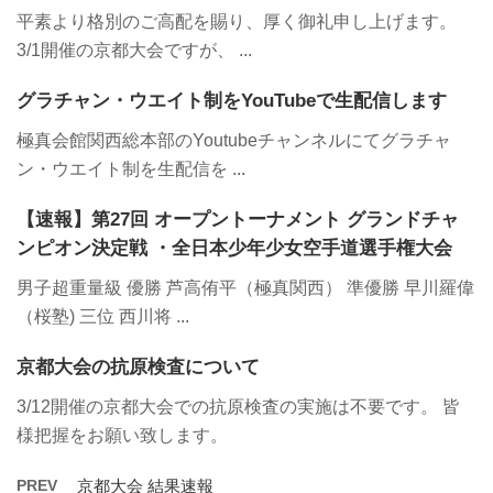
平素より格別のご高配を賜り、厚く御礼申し上げます。
3/1開催の京都大会ですが、 ...
グラチャン・ウエイト制をYouTubeで生配信します
極真会館関西総本部のYoutubeチャンネルにてグラチャ
ン・ウエイト制を生配信を ...
【速報】第27回 オープントーナメント グランドチャ
ンピオン決定戦 ・全日本少年少女空手道選手権大会
男子超重量級 優勝 芦高侑平（極真関西） 準優勝 早川羅偉
（桜塾) 三位 西川将 ...
京都大会の抗原検査について
3/12開催の京都大会での抗原検査の実施は不要です。 皆
様把握をお願い致します。
PREV
京都大会 結果速報