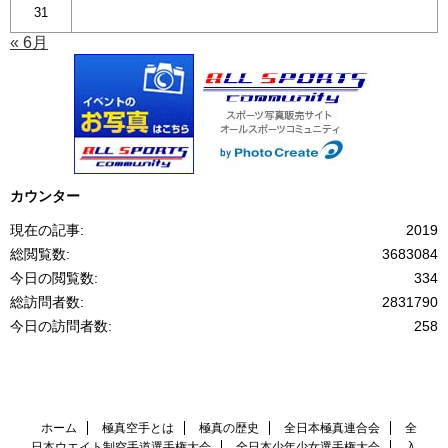
31
« 6月
カウンター
現在の記事:
2019
総閲覧数:
3683084
今日の閲覧数:
334
総訪問者数:
2831790
今日の訪問者数:
258
ホーム
極真空手とは
極真の歴史
全日本極真連合会
全
日本ウエイト制空手道選手権大会
全日本少年少女選手権大会
入