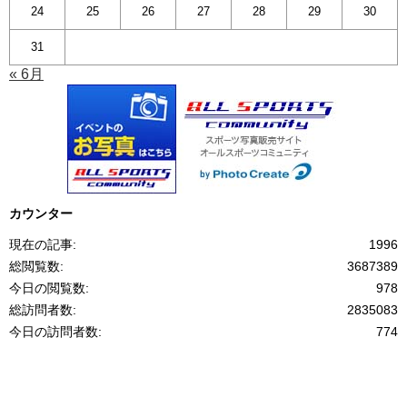
24
25
26
27
28
29
30
31
« 6月
カウンター
現在の記事:
1996
総閲覧数:
3687389
今日の閲覧数:
978
総訪問者数:
2835083
今日の訪問者数:
774