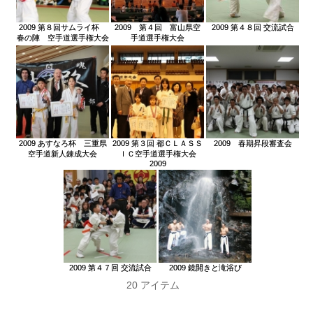
2009 第８回サムライ杯
2009 第４回 富山県空
2009 第４８回 交流試合
春の陣 空手道選手権大会
手道選手権大会
2009 あすなろ杯 三重県
2009 第３回 都ＣＬＡＳＳ
2009 春期昇段審査会
空手道新人錬成大会
ＩＣ空手道選手権大会
2009
2009 第４７回 交流試合
2009 鏡開きと滝浴び
20 アイテム