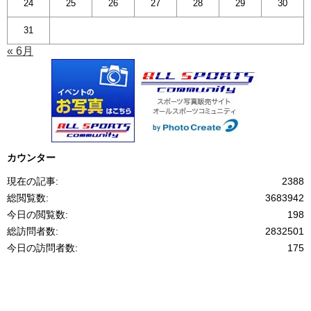
24
25
26
27
28
29
30
31
« 6月
カウンター
現在の記事:
2388
総閲覧数:
3683942
今日の閲覧数:
198
総訪問者数:
2832501
今日の訪問者数:
175