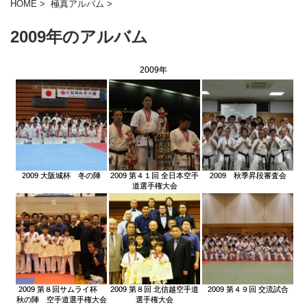
HOME
>
極真アルバム
>
2009年のアルバム
2009年
2009 大阪城杯 冬の陣
2009 第４１回 全日本空手
2009 秋季昇段審査会
道選手権大会
2009 第８回サムライ杯
2009 第８回 北信越空手道
2009 第４９回 交流試合
秋の陣 空手道選手権大会
選手権大会