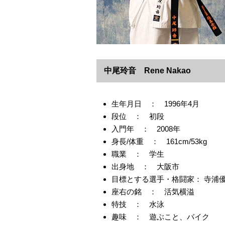
中尾玲音 Rene Nakao
生年月日 ： 1996年4月
段位 ： 初段
入門年 ： 2008年
身長/体重 ： 161cm/53kg
職業 ： 学生
出身地 ： 大阪市
目標とする選手・格闘家： 寺浦
座右の銘 ： 活気横溢
特技 ： 水泳
趣味 ： 遊ぶこと、バイク