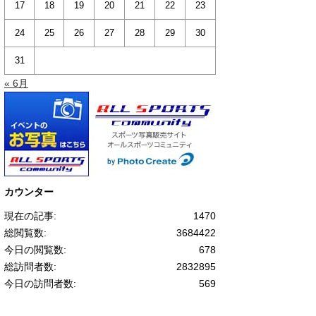
17
18
19
20
21
22
23
24
25
26
27
28
29
30
31
« 6月
カウンター
現在の記事:
1470
総閲覧数:
3684422
今日の閲覧数:
678
総訪問者数:
2832895
今日の訪問者数:
569