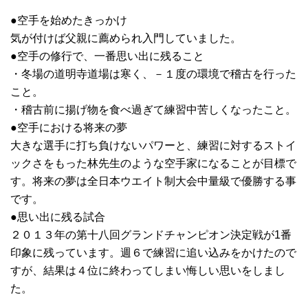
●空手を始めたきっかけ
気が付けば父親に薦められ入門していました。
●空手の修行で、一番思い出に残ること
・冬場の道明寺道場は寒く、－１度の環境で稽古を行った
こと。
・稽古前に揚げ物を食べ過ぎて練習中苦しくなったこと。
●空手における将来の夢
大きな選手に打ち負けないパワーと、練習に対するストイ
ックさをもった林先生のような空手家になることが目標で
す。将来の夢は全日本ウエイト制大会中量級で優勝する事
です。
●思い出に残る試合
２０１３年の第十八回グランドチャンピオン決定戦が1番
印象に残っています。週６で練習に追い込みをかけたので
すが、結果は４位に終わってしまい悔しい思いをしまし
た。