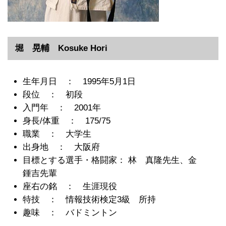
堀 晃輔 Kosuke Hori
生年月日 ： 1995年5月1日
段位 ： 初段
入門年 ： 2001年
身長/体重 ： 175/75
職業 ： 大学生
出身地 ： 大阪府
目標とする選手・格闘家： 林 真隆先生、金
鍾吉先輩
座右の銘 ： 生涯現役
特技 ： 情報技術検定3級 所持
趣味 ： バドミントン