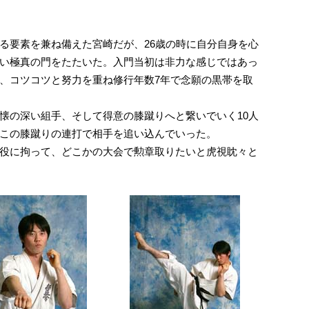
る要素を兼ね備えた宮崎だが、26歳の時に自分自身を心
い極真の門をたたいた。入門当初は非力な感じではあっ
、コツコツと努力を重ね修行年数7年で念願の黒帯を取
懐の深い組手、そして得意の膝蹴りへと繋いでいく10人
この膝蹴りの連打で相手を追い込んでいった。
役に拘って、どこかの大会で勲章取りたいと虎視眈々と