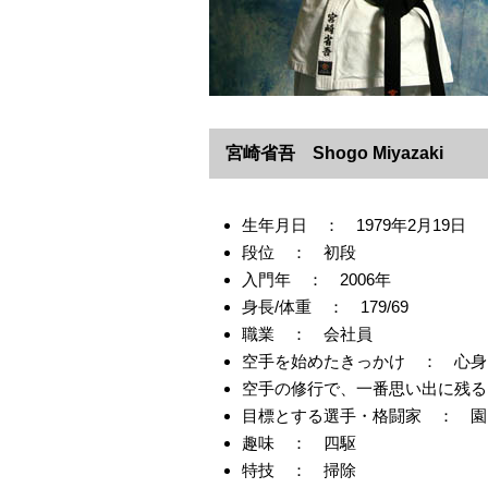
宮崎省吾 Shogo Miyazaki
生年月日 ： 1979年2月19日
段位 ： 初段
入門年 ： 2006年
身長/体重 ： 179/69
職業 ： 会社員
空手を始めたきっかけ ： 心身
空手の修行で、一番思い出に残る
目標とする選手・格闘家 ： 園
趣味 ： 四駆
特技 ： 掃除