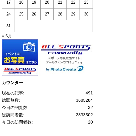
17
18
19
20
21
22
23
24
25
26
27
28
29
30
31
« 6月
カウンター
現在の記事:
491
総閲覧数:
3685284
今日の閲覧数:
32
総訪問者数:
2833502
今日の訪問者数:
20