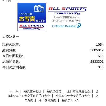
« 6月
カウンター
現在の記事:
1054
総閲覧数:
3685017
今日の閲覧数:
513
総訪問者数:
2833301
今日の訪問者数:
345
ホーム
極真空手とは
極真の歴史
全日本極真連合会
全
日本ウエイト制空手道選手権大会
全日本少年少女選手権大会
入
門案内
傘下支部案内
極真アルバム