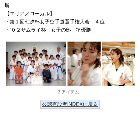
勝
【エリア／ローカル】
・第１回七夕杯女子空手道選手権大会 ４位
・‘０２サムライ杯 女子の部 準優勝
3 アイテム
公認有段者INDEXに戻る