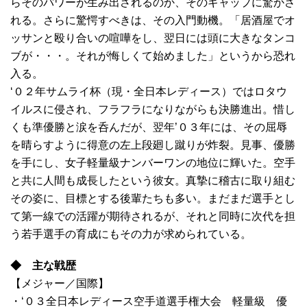
らそのパワーが生み出されるのか、そのギャップに驚かさ
れる。さらに驚愕すべきは、その入門動機。「居酒屋でオ
ッサンと殴り合いの喧嘩をし、翌日には頭に大きなタンコ
ブが・・・。それが悔しくて始めました」というから恐れ
入る。
‘０２年サムライ杯（現・全日本レディース）ではロタウ
イルスに侵され、フラフラになりながらも決勝進出。惜し
くも準優勝と涙を呑んだが、翌年’０３年には、その屈辱
を晴らすように得意の左上段廻し蹴りが炸裂。見事、優勝
を手にし、女子軽量級ナンバーワンの地位に輝いた。空手
と共に人間も成長したという彼女。真摯に稽古に取り組む
その姿に、目標とする後輩たちも多い。まだまだ選手とし
て第一線での活躍が期待されるが、それと同時に次代を担
う若手選手の育成にもその力が求められている。
◆ 主な戦歴
【メジャー／国際】
・‘０３全日本レディース空手道選手権大会 軽量級 優