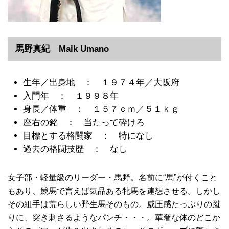
馬野真紀 Maik Umano
生年／出身地 ： １９７４年／大阪府
入門年 ： １９９８年
身長／体重 ： １５７ｃｍ／５１ｋｇ
座右の銘 ： 当たって砕けろ
目標とする格闘家 ： 特になし
過去の格闘技歴 ： なし
女子部・軽量級のリーダー・馬野。名前に“馬”が付くこと
もあり、競馬で言えば気品ある牝馬を連想させる。しかし
その組手は荒らしい野生馬そのもの。威圧感たっぷりの蹴
りに、突き刺さるようなパンチ・・・。華奢な体のどこか