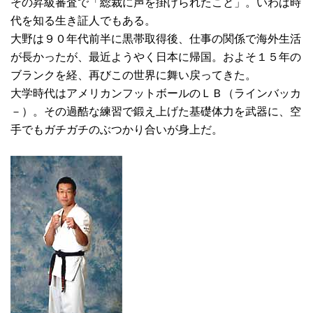
その昇級審査で「総裁に声を掛けられたこと」。いわば時
代を知る生き証人でもある。
大野は９０年代前半に黒帯取得後、仕事の関係で海外生活
が長かったが、最近ようやく日本に帰国。およそ１５年の
ブランクを経、再びこの世界に舞い戻ってきた。
大学時代はアメリカンフットボールのＬＢ（ラインバッカ
－）。その過酷な練習で鍛え上げた基礎体力を武器に、空
手でもガチガチのぶつかり合いが身上だ。