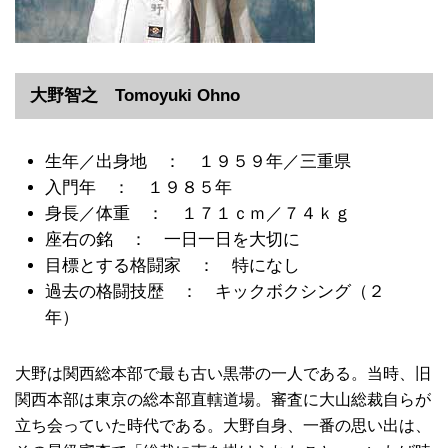
大野智之 Tomoyuki Ohno
生年／出身地 ： １９５９年／三重県
入門年 ： １９８５年
身長／体重 ： １７１ｃｍ／７４ｋｇ
座右の銘 ： 一日一日を大切に
目標とする格闘家 ： 特になし
過去の格闘技歴 ： キックボクシング（２
年）
大野は関西総本部で最も古い黒帯の一人である。当時、旧
関西本部は東京の総本部直轄道場。審査に大山総裁自らが
立ち会っていた時代である。大野自身、一番の思い出は、