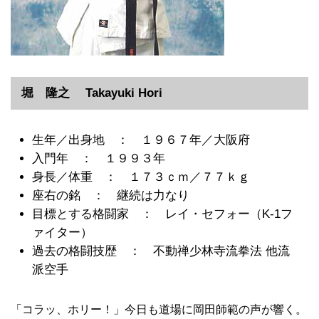
堀 隆之 Takayuki Hori
生年／出身地 ： １９６７年／大阪府
入門年 ： １９９３年
身長／体重 ： １７３ｃｍ／７７ｋｇ
座右の銘 ： 継続は力なり
目標とする格闘家 ： レイ・セフォー（K-1フ
ァイター）
過去の格闘技歴 ： 不動禅少林寺流拳法 他流
派空手
「コラッ、ホリー！」今日も道場に岡田師範の声が響く。