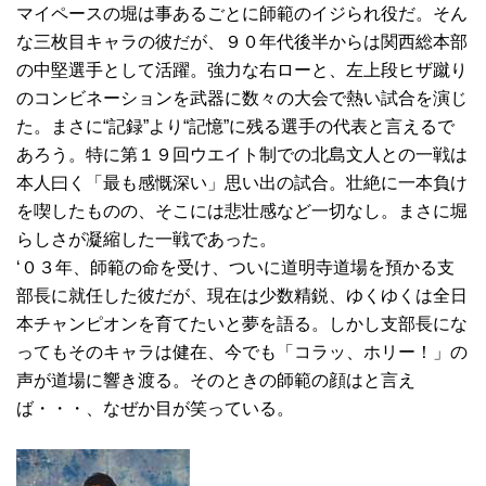
マイペースの堀は事あるごとに師範のイジられ役だ。そん
な三枚目キャラの彼だが、９０年代後半からは関西総本部
の中堅選手として活躍。強力な右ローと、左上段ヒザ蹴り
のコンビネーションを武器に数々の大会で熱い試合を演じ
た。まさに“記録”より“記憶”に残る選手の代表と言えるで
あろう。特に第１９回ウエイト制での北島文人との一戦は
本人曰く「最も感慨深い」思い出の試合。壮絶に一本負け
を喫したものの、そこには悲壮感など一切なし。まさに堀
らしさが凝縮した一戦であった。
‘０３年、師範の命を受け、ついに道明寺道場を預かる支
部長に就任した彼だが、現在は少数精鋭、ゆくゆくは全日
本チャンピオンを育てたいと夢を語る。しかし支部長にな
ってもそのキャラは健在、今でも「コラッ、ホリー！」の
声が道場に響き渡る。そのときの師範の顔はと言え
ば・・・、なぜか目が笑っている。