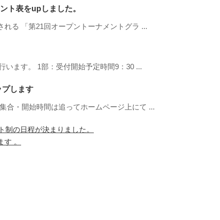
ント表をupしました。
れる 「第21回オープントーナメントグラ ...
います。 1部：受付開始予定時間9：30 ...
ップします
の集合・開始時間は追ってホームページ上にて ...
イト制の日程が決まりました。
す 。