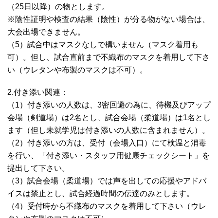
（25日以降）の物とします。
※陰性証明や検査の結果（陰性）が分る物がない場合は、
大会出場できません。
（5）試合中はマスクなしで構いません（マスク着用も
可）。但し、試合直前まで不織布のマスクを着用して下さ
い（ウレタンや布製のマスクは不可）。
2.付き添い関連：
（1）付き添いの人数は、3密回避の為に、待機及びアップ
会場（剣道場）は2名とし、試合会場（柔道場）は1名とし
ます（但し未就学児は付き添いの人数に含まれません）。
（2）付き添いの方は、受付（会場入口）にて検温と消毒
を行い、「付き添い・スタッフ用健康チェックシート」を
提出して下さい。
（3）試合会場（柔道場）では声を出しての応援やアドバ
イスは禁止とし、試合経過時間の伝達のみとします。
（4）受付時から不織布のマスクを着用して下さい（ウレ