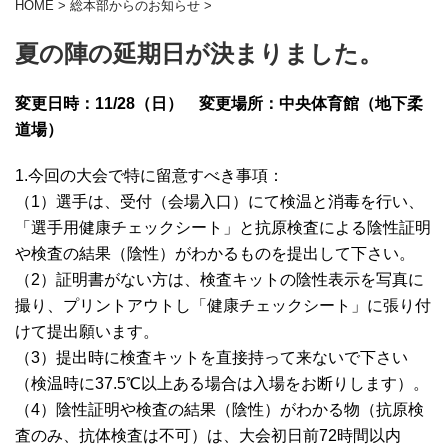
HOME
>
総本部からのお知らせ
>
夏の陣の延期日が決まりました。
変更日時：11/28（日） 変更場所：中央体育館（地下柔
道場）
1.今回の大会で特に留意すべき事項：
（1）選手は、受付（会場入口）にて検温と消毒を行い、
「選手用健康チェックシート」と抗原検査による陰性証明
や検査の結果（陰性）がわかるものを提出して下さい。
（2）証明書がない方は、検査キットの陰性表示を写真に
撮り、プリントアウトし「健康チェックシート」に張り付
けて提出願います。
（3）提出時に検査キットを直接持って来ないで下さい
（検温時に37.5℃以上ある場合は入場をお断りします）。
（4）陰性証明や検査の結果（陰性）がわかる物（抗原検
査のみ、抗体検査は不可）は、大会初日前72時間以内