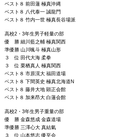
ベスト８ 前田蓮 極真沖縄
ベスト８ 八代泰一 誠龍門
ベスト８ 竹内一世 極真長谷場派
高校2・3年生男子軽量の部
優 勝 細川藍之輔 極真関西
準優勝 山川颯斗 極真山形
３ 位 田代大海 柔拳
３ 位 栗栖真人 極真関西
ベスト８ 市原滉大 福田道場
ベスト８ 下間英史 極真北海道N
ベスト８ 藤井大地 顕正会館
ベスト８ 加来昂大 白蓮会館
高校2・3年生男子重量の部
優 勝 金森悠成 金森道場
準優勝 三澤心大 真結氣
３ 位 山本悠志 優至会