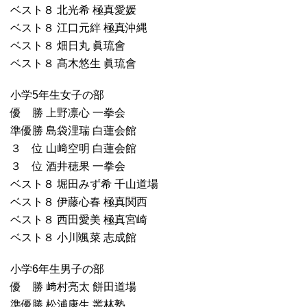
ベスト８ 北光希 極真愛媛
ベスト８ 江口元絆 極真沖縄
ベスト８ 畑日丸 眞琉會
ベスト８ 髙木悠生 眞琉會
小学5年生女子の部
優 勝 上野凛心 一拳会
準優勝 島袋浬瑞 白蓮会館
３ 位 山﨑空明 白蓮会館
３ 位 酒井穂果 一拳会
ベスト８ 堀田みず希 千山道場
ベスト８ 伊藤心春 極真関西
ベスト８ 西田愛美 極真宮崎
ベスト８ 小川颯菜 志成館
小学6年生男子の部
優 勝 﨑村亮太 餅田道場
準優勝 松浦康生 叢林塾