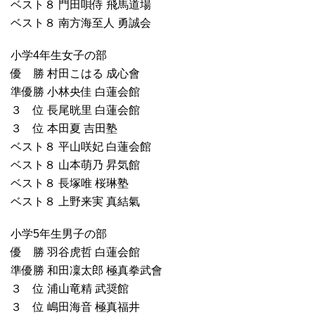
ベスト８ 門田唄侍 飛馬道場
ベスト８ 南方海至人 勇誠会
小学4年生女子の部
優 勝 村田こはる 成心會
準優勝 小林央佳 白蓮会館
３ 位 長尾晄里 白蓮会館
３ 位 本田夏 吉田塾
ベスト８ 平山咲妃 白蓮会館
ベスト８ 山本萌乃 昇気館
ベスト８ 長塚唯 桜琳塾
ベスト８ 上野来実 真結氣
小学5年生男子の部
優 勝 羽谷虎哲 白蓮会館
準優勝 和田凜太郎 極真拳武會
３ 位 浦山竜精 武奨館
３ 位 嶋田海音 極真福井