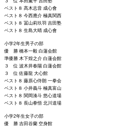
３ 位 本田薫平 吉田塾
ベスト８ 髙木志音 成心會
ベスト８ 今西應介 極真関西
ベスト８ 冨山莉玖羽 吉田塾
ベスト８ 生島大晴 成心會
小学2年生男子の部
優 勝 橋本一毅 白蓮会館
準優勝 木下煌之介 白蓮会館
３ 位 波木井春陽 白蓮会館
３ 位 佐藤龍 大心館
ベスト８ 藤原心侍朗 一拳会
ベスト８ 小井義斗 極真富山
ベスト８ 関岡湊斗 悠心道場
ベスト８ 長山拳悟 北川道場
小学2年生女子の部
優 勝 吉田谷蘭 空身館