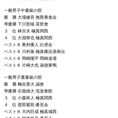
一般男子中量級の部
優 勝 大場健吾 無限勇進会
準優勝 下川哲槻 晃哲會
３ 位 林吉夫 極真関西
４ 位 大淵将也 極真関西
ベスト８ 奥村優人 白虎会
ベスト８ 川村嵐 極真横浜港南台
ベスト８ 岡崎陽平 岡崎道場
ベスト８ 片桐大也 淑徳巣鴨
一般男子重量級の部
優 勝 鞠谷貴大 誠會
準優勝 石嶺雄大 琉道會館
３ 位 小森柊人 極真関西
４ 位 渡部紫苑 優至会
ベスト８ 大内巨成 極真城西