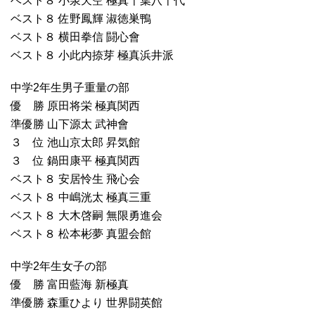
ベスト８ 小泉天空 極真千葉八千代
ベスト８ 佐野鳳輝 淑徳巣鴨
ベスト８ 横田拳信 闘心會
ベスト８ 小此内捺芽 極真浜井派
中学2年生男子重量の部
優 勝 原田将栄 極真関西
準優勝 山下源太 武神會
３ 位 池山京太郎 昇気館
３ 位 鍋田康平 極真関西
ベスト８ 安居怜生 飛心会
ベスト８ 中嶋洸太 極真三重
ベスト８ 大木啓嗣 無限勇進会
ベスト８ 松本彬夢 真盟会館
中学2年生女子の部
優 勝 富田藍海 新極真
準優勝 森重ひより 世界闘英館