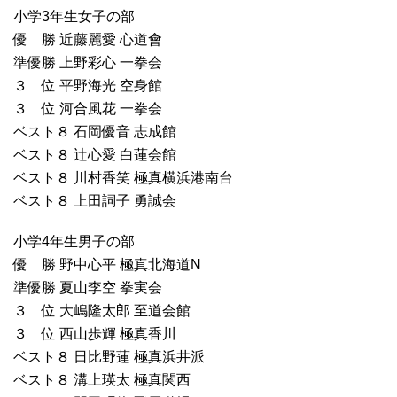
小学3年生女子の部
優 勝 近藤麗愛 心道會
準優勝 上野彩心 一拳会
３ 位 平野海光 空身館
３ 位 河合風花 一拳会
ベスト８ 石岡優音 志成館
ベスト８ 辻心愛 白蓮会館
ベスト８ 川村香笑 極真横浜港南台
ベスト８ 上田詞子 勇誠会
小学4年生男子の部
優 勝 野中心平 極真北海道N
準優勝 夏山李空 拳実会
３ 位 大嶋隆太郎 至道会館
３ 位 西山歩輝 極真香川
ベスト８ 日比野蓮 極真浜井派
ベスト８ 溝上瑛太 極真関西