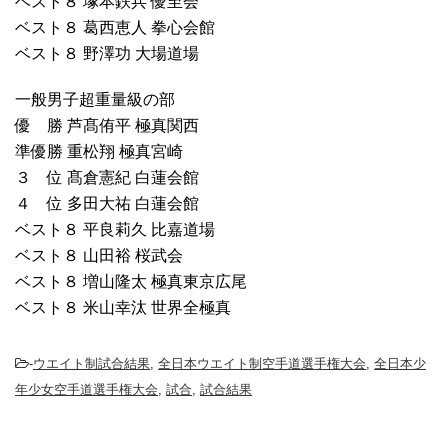
ベスト８ 塚本鉄兵 優至会
ベスト８ 葛西恵人 拳心会館
ベスト８ 野澤功 大場道場
一般男子超重量級の部
優 勝 芦髙侑平 極真関西
準優勝 重松翔 極真宮崎
３ 位 髙倉憲紀 白蓮会館
４ 位 多田大祐 白蓮会館
ベスト８ 平良莉久 比嘉道場
ベスト８ 山田裕 桜武会
ベスト８ 増山隆太 極真東京広尾
ベスト８ 米山幸汰 世界全極真
-
ウエイト制試合結果
,
全日本ウエイト制空手道選手権大会
,
全日本少
年少女空手道選手権大会
,
試合
,
試合結果