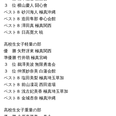
３ 位 横山慶人 闘心會
ベスト８ 砂川海人 極真沖縄
ベスト８ 造田隼那 拳心会館
ベスト８ 澤田真 極真関西
ベスト８ 日高寛大 暁
高校生女子軽量の部
優 勝 矢野冴來 極真関西
準優勝 竹井萌 極真宮崎
３ 位 鵜澤美波 無限勇進会
３ 位 仲濱妙奈美 白蓮会館
ベスト８ 塩田美梨 極真埼玉草加
ベスト８ 前山凜花 西田道場
ベスト８ 浅古妃美香 極真埼玉草加
ベスト８ 金城杏奈 極真沖縄
高校生女子重量の部