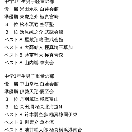
中学1年生男子軽量の部
優 勝 米田永羽 白蓮会館
準優勝 東虎之介 極真宮崎
３ 位 松本琉壱 空研塾
３ 位 逸見純之介 武蹴会館
ベスト８ 屋敷翔哉 聖武会館
ベスト８ 大髙結人 極真埼玉草加
ベスト８ 蒔苗幹大 極真青森
ベスト８ 山内響 拳実会
中学1年生男子重量の部
優 勝 中山拳杜 白蓮会館
準優勝 伊勢天翔 優至会
３ 位 丹羽篤暉 極真富山
３ 位 真田潤 極真北海道N
ベスト８ 鈴木麗空歩 極真静岡伊東
ベスト８ 柳康介 魚本流
ベスト８ 池井咲太郎 極真横浜港南台