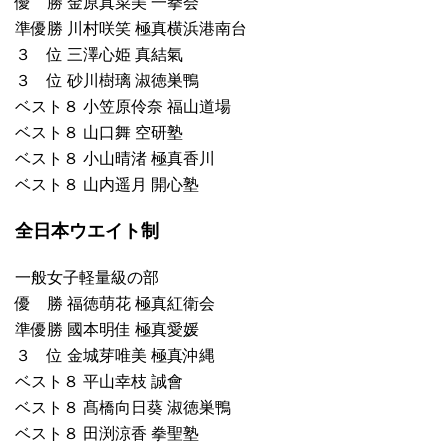
優 勝 金原真菜美 一拳会
準優勝 川村咲笑 極真横浜港南台
３ 位 三澤心姫 真結氣
３ 位 砂川樹璃 淑徳巣鴨
ベスト８ 小笠原伶奈 福山道場
ベスト８ 山口舞 空研塾
ベスト８ 小山晴渚 極真香川
ベスト８ 山内遥月 開心塾
全日本ウエイト制
一般女子軽量級の部
優 勝 福徳萌花 極真紅衛会
準優勝 國本明佳 極真愛媛
３ 位 金城芽唯美 極真沖縄
ベスト８ 平山幸枝 誠會
ベスト８ 髙橋向日葵 淑徳巣鴨
ベスト８ 田渕涼香 拳聖塾