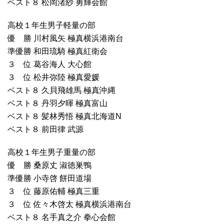
ベスト８ 松岡渚紗 勇輝会館
高校１年生男子軽量の部
優 勝 川村風矢 極真横浜港南台
準優勝 和田琉騎 極真紅衛会
３ 位 葛谷海人 大心館
３ 位 松井弥陸 極真愛媛
ベスト８ 久貝飛雄馬 極真沖縄
ベスト８ 丹羽夕暉 極真富山
ベスト８ 髪林秀悟 極真北海道N
ベスト８ 前田律 武源
高校１年生男子重量の部
優 勝 桑原丈 淑徳巣鴨
準優勝 小寺啓 餅田道場
３ 位 藤原佑輔 極真三重
３ 位 佐々木啓太 極真横浜港南台
ベスト８ 名手真之介 拳心会館