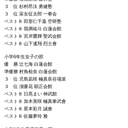
３ 位 杉村昂汰 勇健塾
３ 位 采女征太郎 一拳会
ベスト８ 田形仁千嘉 空研塾
ベスト８ 我満祐斗 白蓮会館
ベスト８ 宮岸鷹輝 聖武会館
ベスト８ 山下遙翔 烈士會
小学6年生女子の部
優 勝 辻七海 白蓮会館
準優勝 村角桧奈 白蓮会館
３ 位 児島凪咲 極真長谷場派
３ 位 濵優花 顕正会館
ベスト８ 日髙まい 伸武館
ベスト８ 加木美咲 極真拳武會
ベスト８ 星本彩月 誠會
ベスト８ 佐藤夢玲 雅