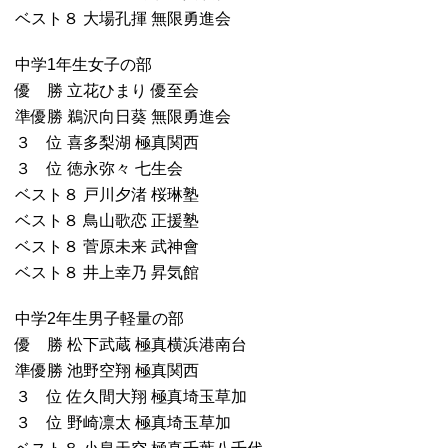
ベスト８ 大場孔揮 無限勇進会
中学1年生女子の部
優 勝 立花ひまり 優至会
準優勝 鵜沢向日葵 無限勇進会
３ 位 喜多梨湖 極真関西
３ 位 徳永弥々 七生会
ベスト８ 戸川夕渚 桜琳塾
ベスト８ 鳥山歌恋 正援塾
ベスト８ 菅原未来 武神會
ベスト８ 井上幸乃 昇気館
中学2年生男子軽量の部
優 勝 松下武蔵 極真横浜港南台
準優勝 池野空翔 極真関西
３ 位 佐久間大翔 極真埼玉草加
３ 位 野崎凛太 極真埼玉草加