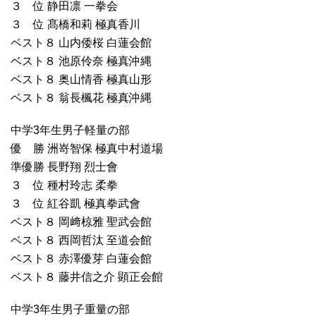
３ 位 静田凛 一拳会
３ 位 髙橋和莉 極真香川
ベスト８ 山内倭桜 白蓮会館
ベスト８ 池原伶奈 極真沖縄
ベスト８ 奥山情香 極真山形
ベスト８ 翁長楓花 極真沖縄
中学3年生男子軽量の部
優 勝 洲嵜智保 極真中村道場
準優勝 長野翔 烈士會
３ 位 種村玲志 柔拳
３ 位 紅谷凱 極真拳武會
ベスト８ 岡﨑椋雅 聖武会館
ベスト８ 西岡哲汰 至道会館
ベスト８ 赤澤優芽 白蓮会館
ベスト８ 藤井信之介 顕正会館
中学3年生男子重量の部