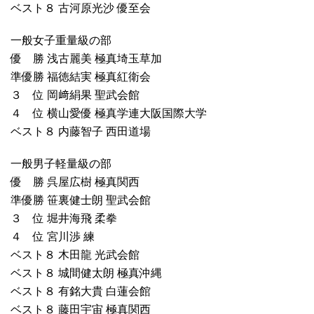
ベスト８ 古河原光沙 優至会
一般女子重量級の部
優 勝 浅古麗美 極真埼玉草加
準優勝 福徳結実 極真紅衛会
３ 位 岡﨑絹果 聖武会館
４ 位 横山愛優 極真学連大阪国際大学
ベスト８ 内藤智子 西田道場
一般男子軽量級の部
優 勝 呉屋広樹 極真関西
準優勝 笹裏健士朗 聖武会館
３ 位 堀井海飛 柔拳
４ 位 宮川渉 練
ベスト８ 木田龍 光武会館
ベスト８ 城間健太朗 極真沖縄
ベスト８ 有銘大貴 白蓮会館
ベスト８ 藤田宇宙 極真関西