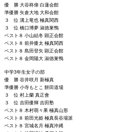
優 勝 大谷柊偉 白蓮会館
準優勝 矢倉大地 大和会館
３ 位 溝上竜也 極真関西
３ 位 橋口博夢 淑徳巣鴨
ベスト８ 小山結冬 顕正会館
ベスト８ 前井優太 極真関西
ベスト８ 島田登矢 顕正会館
ベスト８ 金岡陽大 淑徳巣鴨
中学3年生女子の部
優 勝 谷井咲月 新極真
準優勝 小寺もとこ 餅田道場
３ 位 村上蘭 真正會
３ 位 吉田優輝 吉田塾
ベスト８ 木村萌々果 極真山形
ベスト８ 前田光姫 極真長谷場派
ベスト８ 宮城名月 極真沖縄