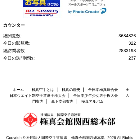
カウンター
総閲覧数:
3684826
今日の閲覧数:
322
総訪問者数:
2833193
今日の訪問者数:
237
ホーム
極真空手とは
極真の歴史
全日本極真連合会
全
日本ウエイト制空手道選手権大会
全日本少年少女選手権大会
入
門案内
傘下支部案内
極真アルバム
Copyright© 社団法人国際空手道連盟 極真会館関西総本部 , 2026 All Rights