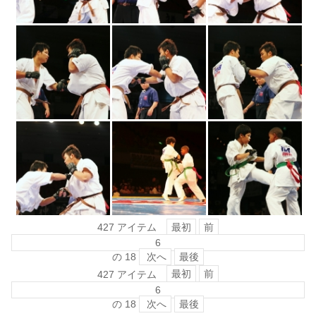
最初
前
427 アイテム
の
18
次へ
最後
最初
前
427 アイテム
の
18
次へ
最後